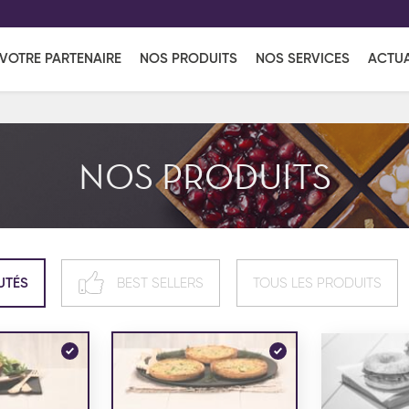
EFF
UR
VOTRE PARTENAIRE
NOS PRODUITS
NOS SERVICES
ACTUA
Coup de Coeur
en vous l'envoyant par e-mail.
Une solutio
Viennoiserie
Produits services
Réce
NOS PRODUITS
ins
Réception sucrée
UTÉS
BEST SELLERS
TOUS LES PRODUITS