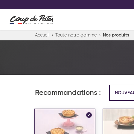
VOS PRODUITS COUP DE COE
0
Conservez votre sélection produit 
Viennoiserie et pâtisserie américaine
Accueil
Toute notre gamme
Nos produits
Pâtisserie desserts glacés
Pa
Recommandations :
NOUVEA