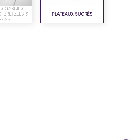
confidentialité
du site www.coupdepates.fr
S GARNIES,
 BRETZELS &
PLATEAUX SUCRÉS
FINS
ou
RAPPELEZ-MOI
CONTACTEZ-NOUS
ON SALÉE
SNACKING