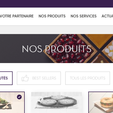
EFF
UR
VOTRE PARTENAIRE
NOS PRODUITS
NOS SERVICES
ACTUA
Coup de Coeur
en vous l'envoyant par e-mail.
Une solutio
Viennoiserie
Produits services
Réce
NOS PRODUITS
ins
Réception sucrée
UTÉS
BEST SELLERS
TOUS LES PRODUITS