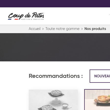
VOS PRODUITS COUP DE COE
0
Conservez votre sélection produit 
Viennoiserie et pâtisserie américaine
Accueil
Toute notre gamme
Nos produits
Pâtisserie desserts glacés
Pa
Recommandations :
NOUVEA