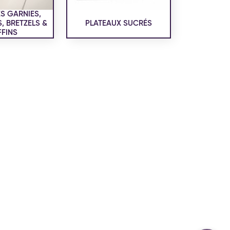
confidentialité
du site www.coupdepates.fr
S GARNIES,
 BRETZELS &
PLATEAUX SUCRÉS
FINS
ou
RAPPELEZ-MOI
CONTACTEZ-NOUS
ON SALÉE
SNACKING