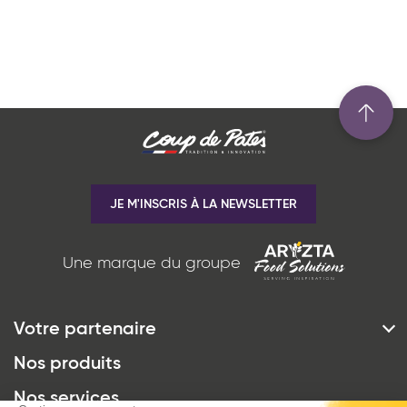
JE M'INSCRIS À LA NEWSLETTER
Une marque du groupe
Votre partenaire
*
J'ai lu et j'accepte
la politique de
Histoire & Vision
Nos produits
confidentialité
du site www.coupdepates.fr
Engagements
Nos services