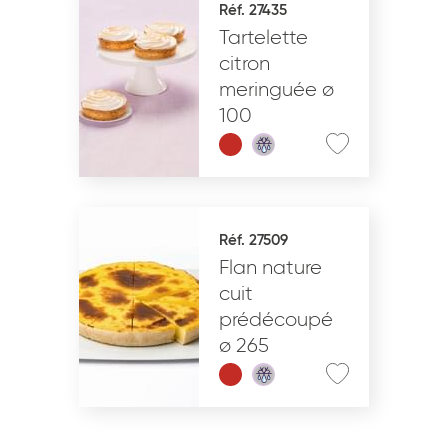
Réf. 27435
Tartelette
VALIDER
citron
meringuée ø
100
Réf. 27509
Flan nature
cuit
prédécoupé
ø 265