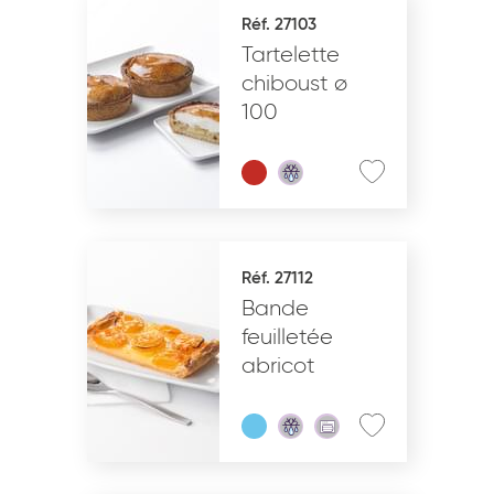
Réf. 27103
Tartelette
chiboust ø
100
Réf. 27112
Bande
feuilletée
abricot