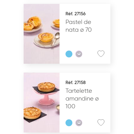
Réf. 27156
Pastel de
nata ø 70
Réf. 27158
Tartelette
amandine ø
100