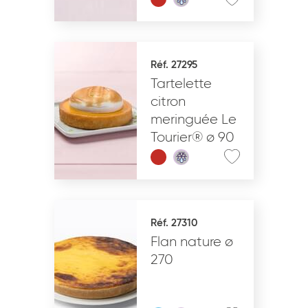
Réf. 27295
Tartelette
citron
meringuée Le
Tourier® ø 90
Réf. 27310
Flan nature ø
270