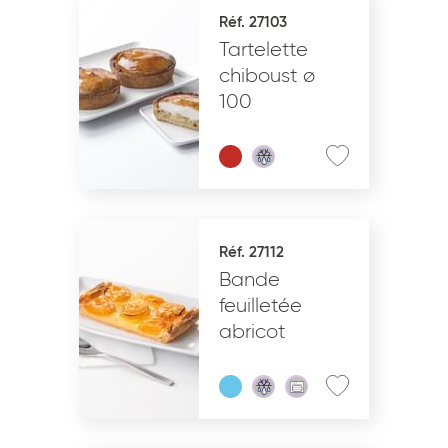
Réf. 27103
Tartelette
chiboust ø
100
Réf. 27112
Bande
feuilletée
abricot