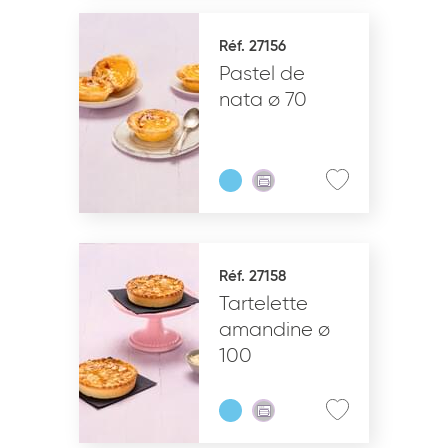
Réf. 27156
Pastel de
nata ø 70
Réf. 27158
Tartelette
amandine ø
100