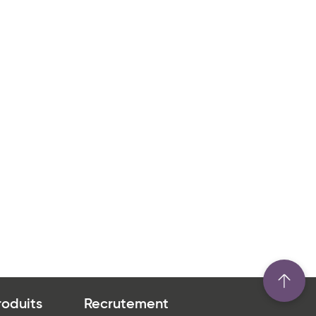
aractéristiques
Produits bio
Pur beurre
Produit à partager
Produit végétarien
roduits
Recrutement