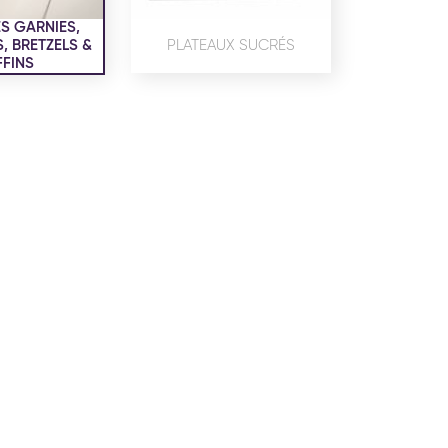
confidentialité
du site www.coupdepates.fr
S GARNIES,
 BRETZELS &
PLATEAUX SUCRÉS
FINS
ou
RAPPELEZ-MOI
CONTACTEZ-NOUS
ON SALÉE
SNACKING