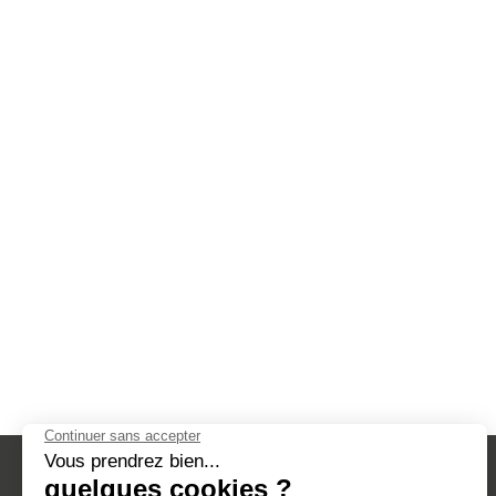
PÂTISSERIE DESSERTS
PA
GLACÉS
TYPE DE PRODUIT
GAMME DU PRODUIT
ALLERGÈNES
REMISES EN OEUVRE