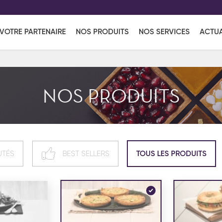
EFF
UR
VOTRE PARTENAIRE
NOS PRODUITS
NOS SERVICES
ACTUA
Coup de Coeur
en vous l'envoyant par e-mail.
Une solutio
Viennoiserie
Produits services
Réce
NOS PRODUITS
ins
Réception sucrée
UTÉS
BEST SELLERS
TOUS LES PRODUITS