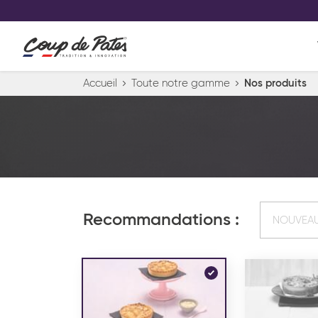
VOS PRODUITS COUP DE COE
0
Conservez votre sélection produit 
Viennoiserie et pâtisserie américaine
Accueil
Toute notre gamme
Nos produits
Pâtisserie desserts glacés
Pa
Recommandations :
NOUVEA