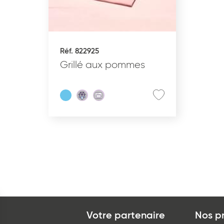
INS
RÉCEPTION SUCRÉE
Réf. 822925
Grillé aux pommes
État du produit
C
Cru surgelé
Pré-poussé surgelé
Précuit surgelé
Cuit surgelé
Votre partenaire
Nos p