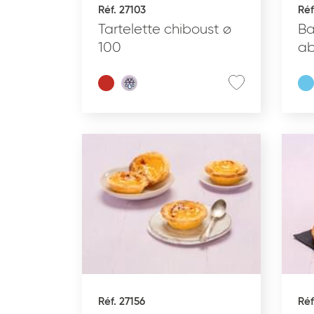
Réf. 27103
Réf
Tartelette chiboust ø
Ba
100
ab
Effacer les critères
Réf. 27156
Réf