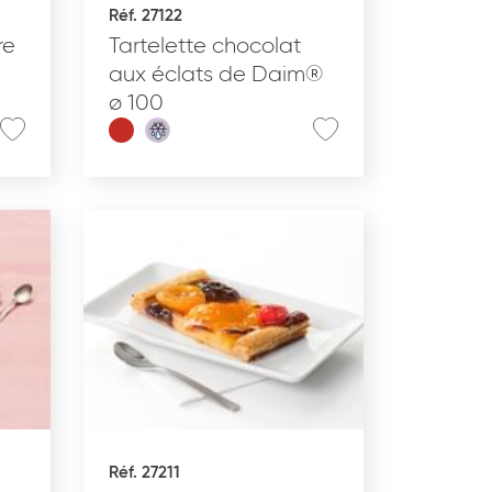
Réf. 27122
Produit nomade
re
Tartelette chocolat
aux éclats de Daim®
ø 100
APPLIQUER
Réf. 27211