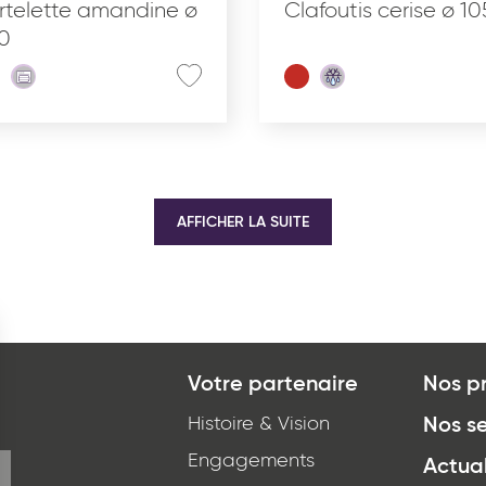
rtelette amandine ø
Clafoutis cerise ø 10
0
AFFICHER LA SUITE
Votre partenaire
Nos p
Histoire & Vision
Nos se
Engagements
Actual
*
J'ai lu et j'accepte
la politique de confidentialité
d