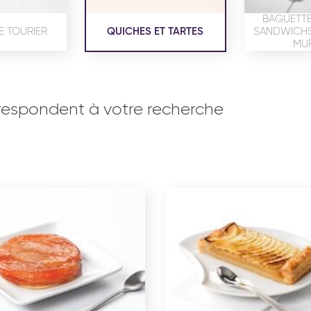
BAGUETTE
E TOURIER
QUICHES ET TARTES
SANDWICHS,
MUF
espondent à votre recherche
OISERIE
PRODUITS SERVICES
RÉCEPTI