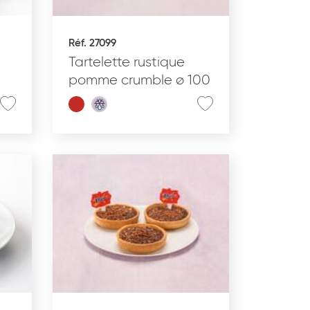
Réf. 27099
Tartelette rustique
pomme crumble ø 100
aractéristiques
Produits bio
Pur beurre
Produit à partager
Produit végétarien