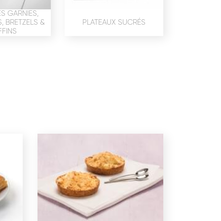
confidentialité
du site www.coupdepates.fr
S GARNIES,
 BRETZELS &
PLATEAUX SUCRÉS
FINS
ou
RAPPELEZ-MOI
CONTACTEZ-NOUS
ON SALÉE
SNACKING