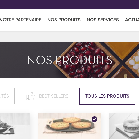
EFF
UR
VOTRE PARTENAIRE
NOS PRODUITS
NOS SERVICES
ACTUA
Coup de Coeur
en vous l'envoyant par e-mail.
Une solutio
Viennoiserie
Produits services
Réce
NOS PRODUITS
ins
Réception sucrée
UTÉS
BEST SELLERS
TOUS LES PRODUITS