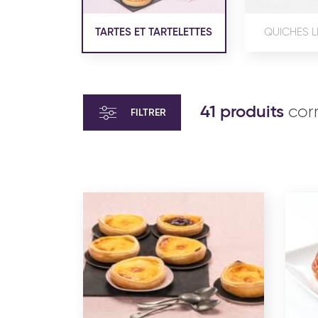
TARTES ET TARTELETTES
QUICHES L
41 produits
corr
FILTRER
VIENNOISERIE ET PÂTISSERIE
VIENN
AMÉRICAINE