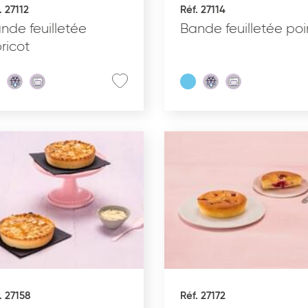
. 27112
Réf. 27114
Glacé
nde feuilletée
Bande feuilletée poi
ricot
. 27158
Réf. 27172