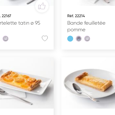
. 22167
Réf. 22214
INS
RÉCEPTION SUCRÉE
rtelette tatin ø 95
Bande feuilletée
pomme
État du produit
C
Cru surgelé
Pré-poussé surgelé
Précuit surgelé
Cuit surgelé