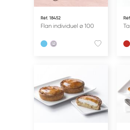
Réf. 18452
Réf
PÂTISSERIE DESSERTS
PA
GLACÉS
Flan individuel ø 100
Ta
TYPE DE PRODUIT
GAMME DU PRODUIT
ALLERGÈNES
REMISES EN OEUVRE