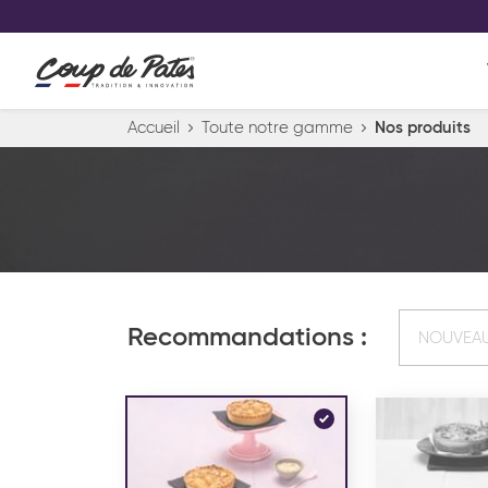
VOS PRODUITS COUP DE COE
0
Conservez votre sélection produit 
Viennoiserie et pâtisserie américaine
Accueil
Toute notre gamme
Nos produits
Pâtisserie desserts glacés
Pa
Recommandations :
NOUVEA