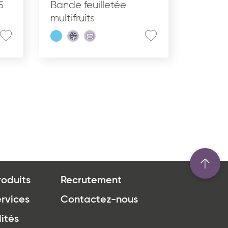
5
Bande feuilletée
multifruits
roduits
Recrutement
rvices
Contactez-nous
ités
u site www.coupdepates.fr