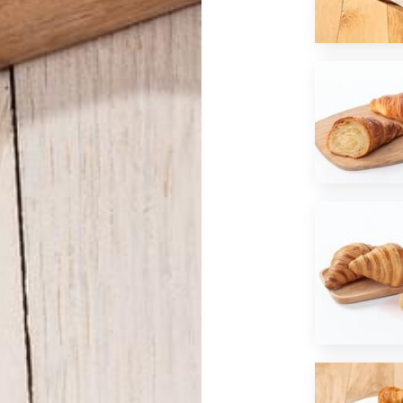
*
J'ai lu et j'accepte
la politique de confidentialité
d
OU
ENVOYER PAR E-MAIL
ÊTRE RECONTACTÉ