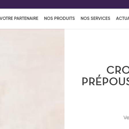
EFF
UR
VOTRE PARTENAIRE
NOS PRODUITS
NOS SERVICES
ACTUA
Coup de Coeur
en vous l'envoyant par e-mail.
Une solutio
Viennoiserie
Produits services
Réce
ins
Réception sucrée
CRO
PRÉPOUS
Ve