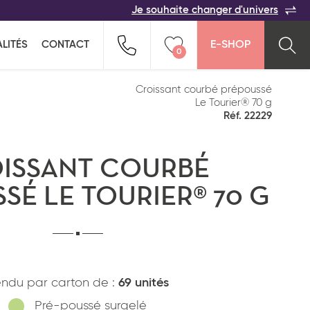
Je souhaite changer d'univers
ACER
TOUTES LES FAMILLES
Indiquez-nous vos coordonnées pour être
LITÉS
CONTACT
E-SHOP
rappelé(e) au plus vite par un commercial :
0
n pour ne rien oublier !
ption salée
Snacking
Vider ma liste
Croissant courbé prépoussé
Le Tourier® 70 g
Réf. 22229
ISSANT COURBÉ
SÉ LE TOURIER® 70 G
Pays*
ndu par carton de :
69 unités
Pré-poussé surgelé
*
J'ai lu et j'accepte
la politique de