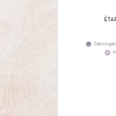
ÉTA
Décongél
P