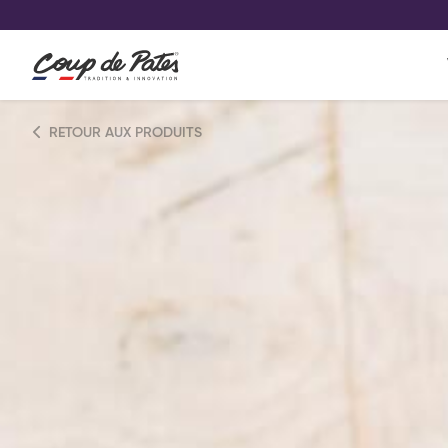
VOS PRODUITS COUP DE COE
0
Conservez votre sélection produit 
Viennoiserie et pâtisserie américaine
RETOUR AUX PRODUITS
Pâtisserie desserts glacés
Pa