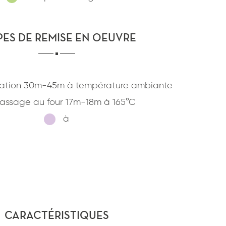
confidentialité
du site www.coupdepates.fr
PES DE REMISE EN OEUVRE
ou
RAPPELEZ-MOI
CONTACTEZ-NOUS
ation
30m-45m
à
température ambiante
assage au four
17m-18m
à
165°C
à
CARACTÉRISTIQUES