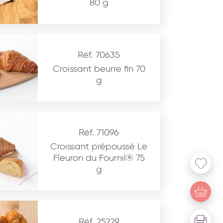
80 g
Réf. 70635
Croissant beurre fin 70
g
Réf. 71096
Croissant prépoussé Le
Fleuron du Fournil® 75
g
u site www.coupdepates.fr
Réf. 25229