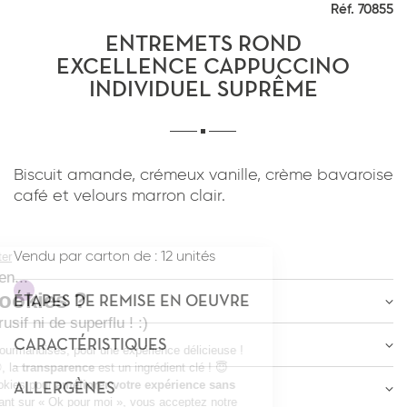
Réf. 70855
*
J'ai lu et j'accepte
la politique de
confidentialité
du site www.coupdepates.fr
ENTREMETS ROND
EXCELLENCE CAPPUCCINO
INDIVIDUEL SUPRÊME
RAPPELEZ-MOI
ou
CONTACTEZ-NOUS
Biscuit amande, crémeux vanille, crème bavaroise
*
J'ai lu et j'accepte
la politique de
café et velours marron clair.
confidentialité
du site www.coupdepates.fr
Vendu par carton de :
12 unités
ENVOYER PAR E-MAIL
ÉTAPES DE REMISE EN OEUVRE
OU
ÊTRE RECONTACTÉ
CARACTÉRISTIQUES
Décongélation
-6h
à
0-4°C
* Champs obligatoires
ALLERGÈNES
Poids : 80g