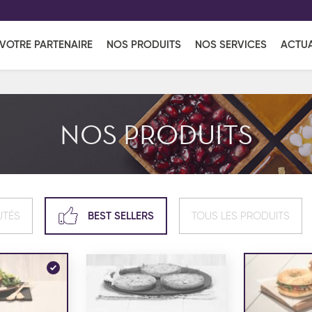
EFF
UR
VOTRE PARTENAIRE
NOS PRODUITS
NOS SERVICES
ACTUA
Coup de Coeur
en vous l'envoyant par e-mail.
Une solutio
Viennoiserie
Produits services
Réce
NOS PRODUITS
ins
Réception sucrée
UTÉS
BEST SELLERS
TOUS LES PRODUITS