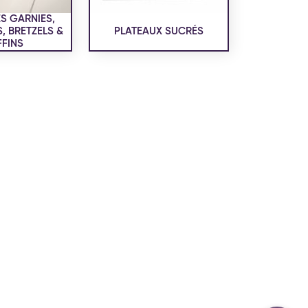
confidentialité
du site www.coupdepates.fr
S GARNIES,
 BRETZELS &
PLATEAUX SUCRÉS
FINS
ou
RAPPELEZ-MOI
CONTACTEZ-NOUS
ON SALÉE
SNACKING