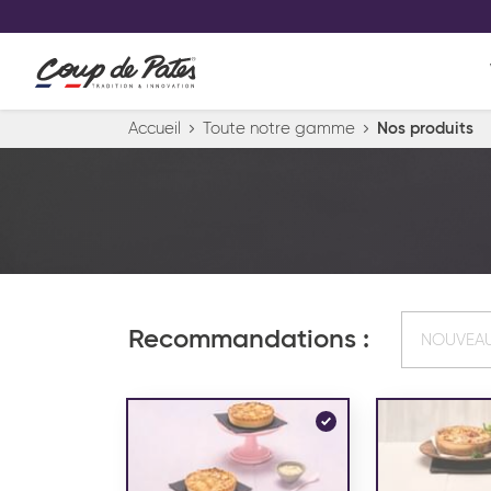
VOS PRODUITS COUP DE COE
0
Conservez votre sélection produit 
Viennoiserie et pâtisserie américaine
Accueil
Toute notre gamme
Nos produits
Pâtisserie desserts glacés
Pa
Recommandations :
NOUVEA