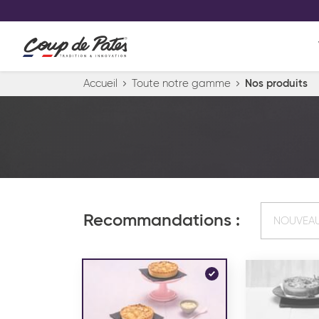
VOS PRODUITS COUP DE COE
0
Conservez votre sélection produit 
Viennoiserie et pâtisserie américaine
Accueil
Toute notre gamme
Nos produits
Pâtisserie desserts glacés
Pa
Recommandations :
NOUVEA