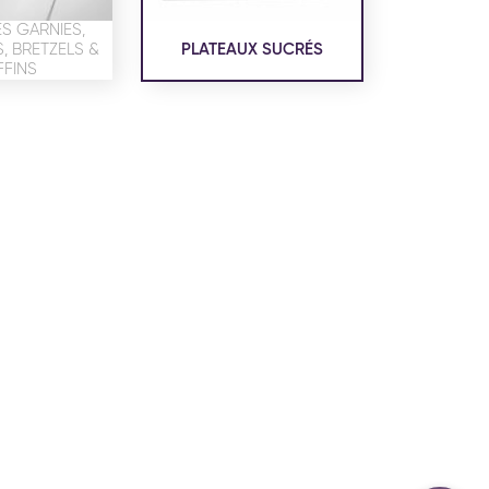
confidentialité
du site www.coupdepates.fr
S GARNIES,
 BRETZELS &
PLATEAUX SUCRÉS
FINS
ou
RAPPELEZ-MOI
CONTACTEZ-NOUS
ON SALÉE
SNACKING