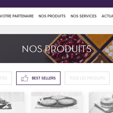
EFF
UR
VOTRE PARTENAIRE
NOS PRODUITS
NOS SERVICES
ACTUA
Coup de Coeur
en vous l'envoyant par e-mail.
Une solutio
Viennoiserie
Produits services
Réce
NOS PRODUITS
ins
Réception sucrée
UTÉS
BEST SELLERS
TOUS LES PRODUITS