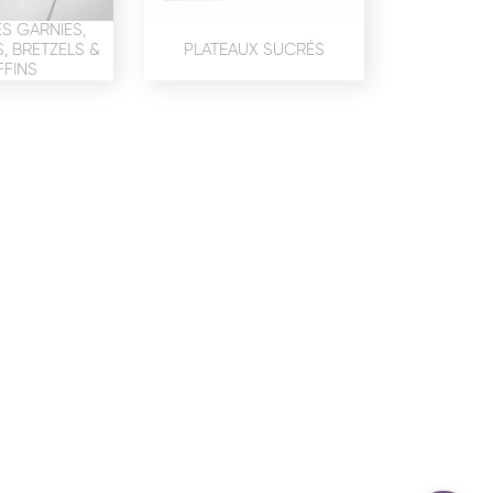
confidentialité
du site www.coupdepates.fr
S GARNIES,
 BRETZELS &
PLATEAUX SUCRÉS
FINS
ou
RAPPELEZ-MOI
CONTACTEZ-NOUS
ON SALÉE
SNACKING