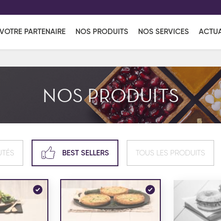
EFF
UR
VOTRE PARTENAIRE
NOS PRODUITS
NOS SERVICES
ACTUA
Coup de Coeur
en vous l'envoyant par e-mail.
Une solutio
Viennoiserie
Produits services
Réce
NOS PRODUITS
ins
Réception sucrée
UTÉS
BEST SELLERS
TOUS LES PRODUITS