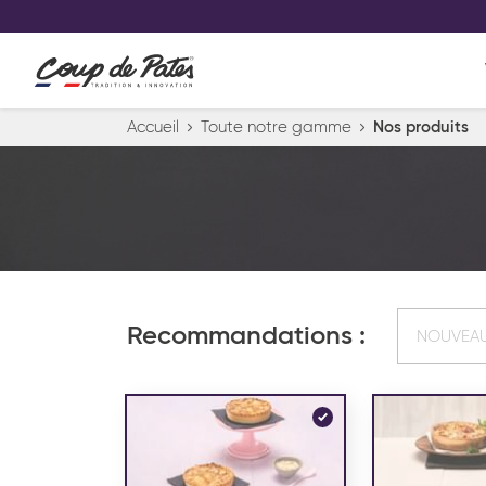
VOS PRODUITS COUP DE COE
0
Conservez votre sélection produit 
Viennoiserie et pâtisserie américaine
Accueil
Toute notre gamme
Nos produits
Pâtisserie desserts glacés
Pa
Recommandations :
NOUVEA