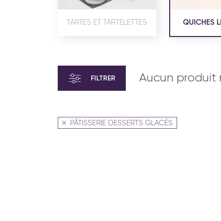
TARTES ET TARTELETTES
QUICHES L
Aucun produit 
FILTRER
PÂTISSERIE DESSERTS GLACÉS
VIENNOISERIE ET PÂTISSERIE
VIENN
AMÉRICAINE