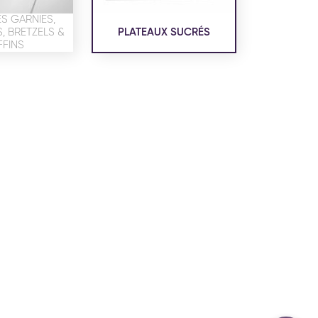
confidentialité
du site www.coupdepates.fr
S GARNIES,
 BRETZELS &
PLATEAUX SUCRÉS
FINS
ou
RAPPELEZ-MOI
CONTACTEZ-NOUS
ON SALÉE
SNACKING