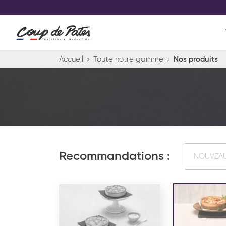
VOS PRODUITS COUP DE COE
0
Conservez votre sélection produit 
Viennoiserie et pâtisserie américaine
Accueil
Toute notre gamme
Nos produits
Pâtisserie desserts glacés
Pa
Recommandations :
NOUVEA