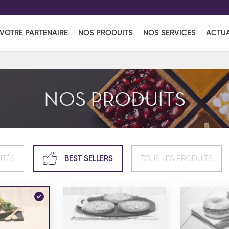
EFF
UR
VOTRE PARTENAIRE
NOS PRODUITS
NOS SERVICES
ACTUA
Coup de Coeur
en vous l'envoyant par e-mail.
Une solutio
Viennoiserie
Produits services
Réce
NOS PRODUITS
ins
Réception sucrée
UTÉS
BEST SELLERS
TOUS LES PRODUITS