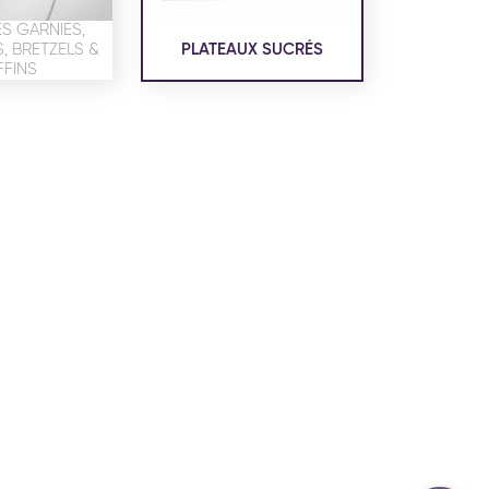
confidentialité
du site www.coupdepates.fr
S GARNIES,
 BRETZELS &
PLATEAUX SUCRÉS
FINS
ou
RAPPELEZ-MOI
CONTACTEZ-NOUS
ON SALÉE
SNACKING