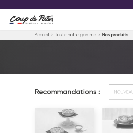
VOS PRODUITS COUP DE COE
0
Conservez votre sélection produit 
Viennoiserie et pâtisserie américaine
Accueil
Toute notre gamme
Nos produits
Pâtisserie desserts glacés
Pa
Recommandations :
NOUVEA