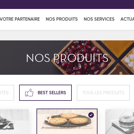
EFF
UR
VOTRE PARTENAIRE
NOS PRODUITS
NOS SERVICES
ACTUA
Coup de Coeur
en vous l'envoyant par e-mail.
Une solutio
Viennoiserie
Produits services
Réce
NOS PRODUITS
ins
Réception sucrée
UTÉS
BEST SELLERS
TOUS LES PRODUITS