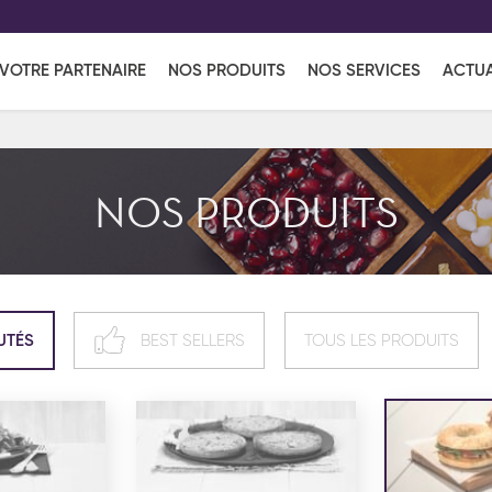
EFF
UR
VOTRE PARTENAIRE
NOS PRODUITS
NOS SERVICES
ACTUA
Coup de Coeur
en vous l'envoyant par e-mail.
Une solutio
Viennoiserie
Produits services
Réce
NOS PRODUITS
ins
Réception sucrée
UTÉS
BEST SELLERS
TOUS LES PRODUITS