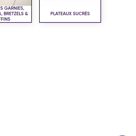
confidentialité
du site www.coupdepates.fr
S GARNIES,
 BRETZELS &
PLATEAUX SUCRÉS
FINS
ou
RAPPELEZ-MOI
CONTACTEZ-NOUS
ON SALÉE
SNACKING