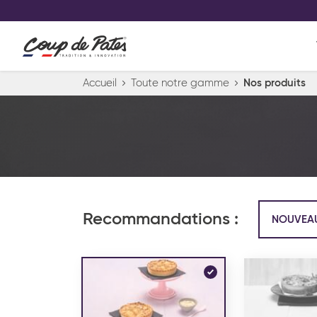
VOS PRODUITS COUP DE COE
0
Conservez votre sélection produit 
Viennoiserie et pâtisserie américaine
Accueil
Toute notre gamme
Nos produits
Pâtisserie desserts glacés
Pa
Recommandations :
NOUVEA