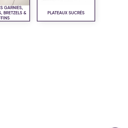
confidentialité
du site www.coupdepates.fr
S GARNIES,
 BRETZELS &
PLATEAUX SUCRÉS
FINS
ou
RAPPELEZ-MOI
CONTACTEZ-NOUS
ON SALÉE
SNACKING