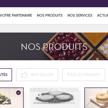
EFF
UR
VOTRE PARTENAIRE
NOS PRODUITS
NOS SERVICES
ACTUA
Coup de Coeur
en vous l'envoyant par e-mail.
Une solutio
Viennoiserie
Produits services
Réce
NOS PRODUITS
ins
Réception sucrée
UTÉS
BEST SELLERS
TOUS LES PRODUITS