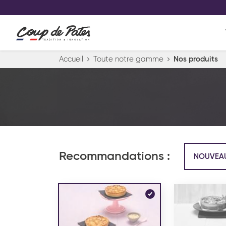
VOS PRODUITS COUP DE COE
0
Conservez votre sélection produit 
Viennoiserie et pâtisserie américaine
Accueil
Toute notre gamme
Nos produits
Pâtisserie desserts glacés
Pa
Recommandations :
NOUVEA