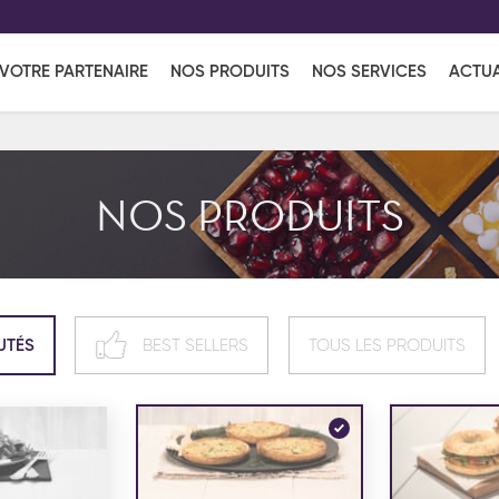
EFF
UR
VOTRE PARTENAIRE
NOS PRODUITS
NOS SERVICES
ACTUA
Coup de Coeur
en vous l'envoyant par e-mail.
Une solutio
Viennoiserie
Produits services
Réce
NOS PRODUITS
ins
Réception sucrée
UTÉS
BEST SELLERS
TOUS LES PRODUITS