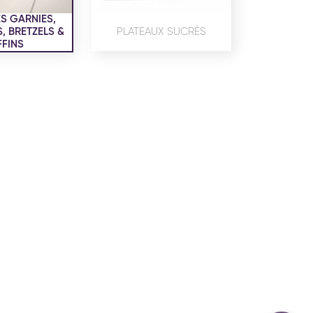
confidentialité
du site www.coupdepates.fr
S GARNIES,
 BRETZELS &
PLATEAUX SUCRÉS
FINS
ou
RAPPELEZ-MOI
CONTACTEZ-NOUS
ON SALÉE
SNACKING