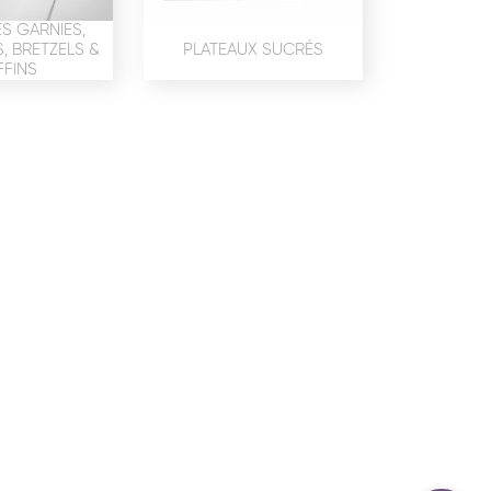
confidentialité
du site www.coupdepates.fr
S GARNIES,
 BRETZELS &
PLATEAUX SUCRÉS
FINS
ou
RAPPELEZ-MOI
CONTACTEZ-NOUS
ON SALÉE
SNACKING