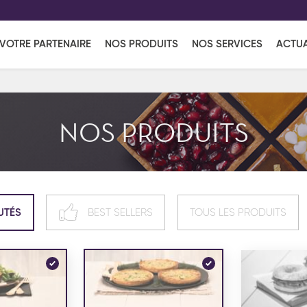
EFF
UR
VOTRE PARTENAIRE
NOS PRODUITS
NOS SERVICES
ACTUA
Coup de Coeur
en vous l'envoyant par e-mail.
Une solutio
Viennoiserie
Produits services
Réce
NOS PRODUITS
ins
Réception sucrée
UTÉS
BEST SELLERS
TOUS LES PRODUITS