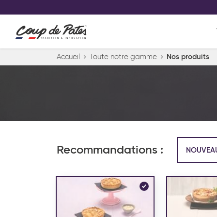
VOS PRODUITS COUP DE COE
0
Conservez votre sélection produit 
Viennoiserie et pâtisserie américaine
Accueil
Toute notre gamme
Nos produits
Pâtisserie desserts glacés
Pa
Recommandations :
NOUVEA