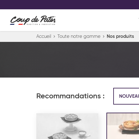
VOS PRODUITS COUP DE COE
0
Conservez votre sélection produit 
Viennoiserie et pâtisserie américaine
Accueil
Toute notre gamme
Nos produits
Pâtisserie desserts glacés
Pa
Recommandations :
NOUVEA