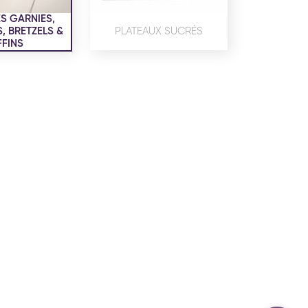
confidentialité
du site www.coupdepates.fr
S GARNIES,
 BRETZELS &
PLATEAUX SUCRÉS
FINS
ou
RAPPELEZ-MOI
CONTACTEZ-NOUS
ON SALÉE
SNACKING