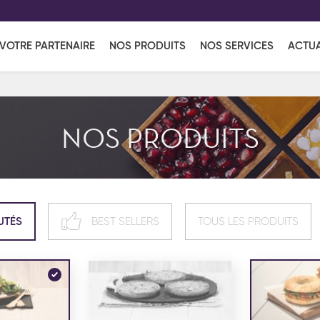
EFF
UR
VOTRE PARTENAIRE
NOS PRODUITS
NOS SERVICES
ACTUA
Coup de Coeur
en vous l'envoyant par e-mail.
Une solutio
Viennoiserie
Produits services
Réce
NOS PRODUITS
ins
Réception sucrée
UTÉS
BEST SELLERS
TOUS LES PRODUITS