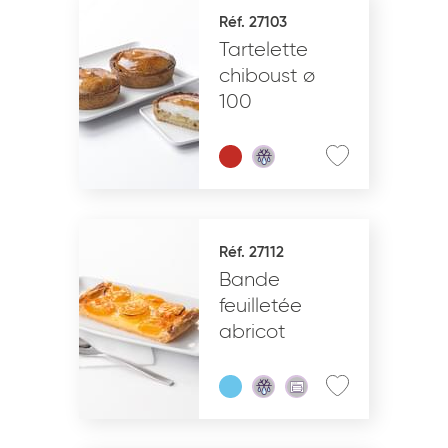
Réf. 27103
Tartelette
chiboust ø
100
Réf. 27112
Bande
feuilletée
abricot