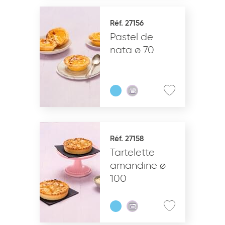
Réf. 27156
Pastel de
nata ø 70
Réf. 27158
Tartelette
amandine ø
100