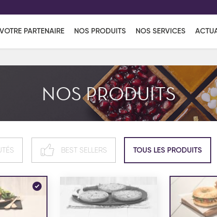
EFF
UR
VOTRE PARTENAIRE
NOS PRODUITS
NOS SERVICES
ACTUA
Coup de Coeur
en vous l'envoyant par e-mail.
Une solutio
Viennoiserie
Produits services
Réce
NOS PRODUITS
ins
Réception sucrée
UTÉS
BEST SELLERS
TOUS LES PRODUITS