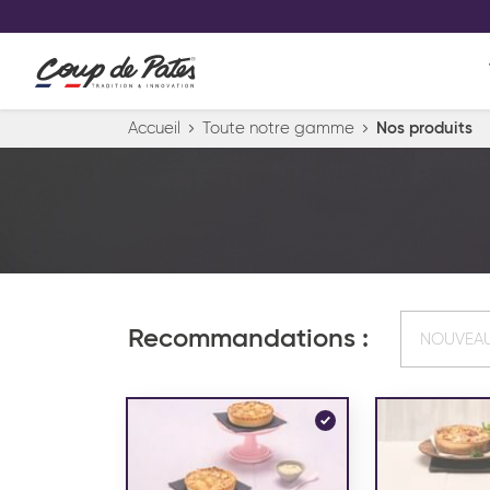
VOS PRODUITS COUP DE COE
0
Conservez votre sélection produit 
Viennoiserie et pâtisserie américaine
Accueil
Toute notre gamme
Nos produits
Pâtisserie desserts glacés
Pa
Recommandations :
NOUVEA