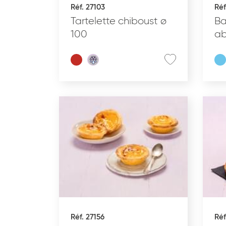
Réf. 27103
Réf
Tartelette chiboust ø
Ba
100
ab
Effacer les critères
Réf. 27156
Réf