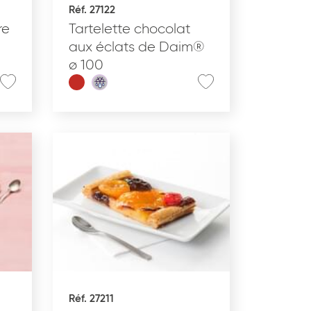
Réf. 27122
Produit nomade
re
Tartelette chocolat
aux éclats de Daim®
ø 100
APPLIQUER
Réf. 27211