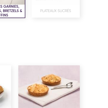
confidentialité
du site www.coupdepates.fr
S GARNIES,
 BRETZELS &
PLATEAUX SUCRÉS
FINS
ou
RAPPELEZ-MOI
CONTACTEZ-NOUS
ON SALÉE
SNACKING