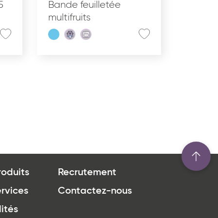
5
Bande feuilletée
multifruits
roduits
Recrutement
rvices
Contactez-nous
ités
u site www.coupdepates.fr