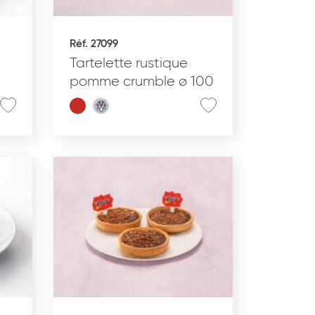
Réf. 27099
Tartelette rustique
pomme crumble ø 100
aractéristiques
Produits bio
Pur beurre
Produit à partager
Produit végétarien