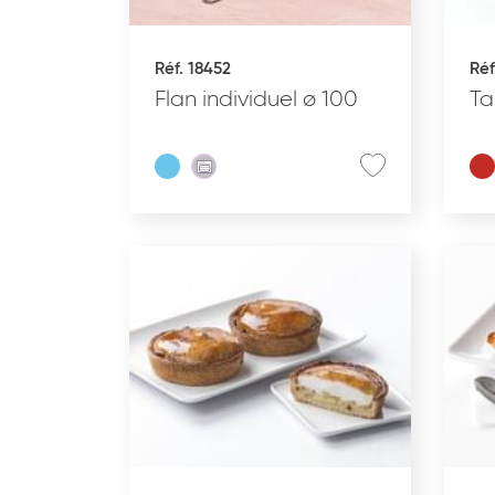
Réf. 18452
Réf
PÂTISSERIE DESSERTS
PA
GLACÉS
Flan individuel ø 100
Ta
TYPE DE PRODUIT
GAMME DU PRODUIT
ALLERGÈNES
REMISES EN OEUVRE