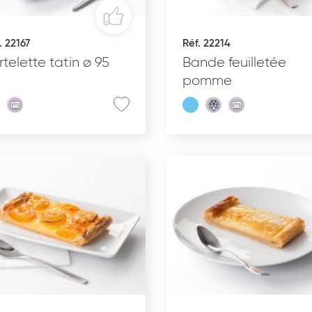
. 22167
Réf. 22214
INS
RÉCEPTION SUCRÉE
rtelette tatin ø 95
Bande feuilletée
pomme
État du produit
C
Cru surgelé
Pré-poussé surgelé
Précuit surgelé
Cuit surgelé