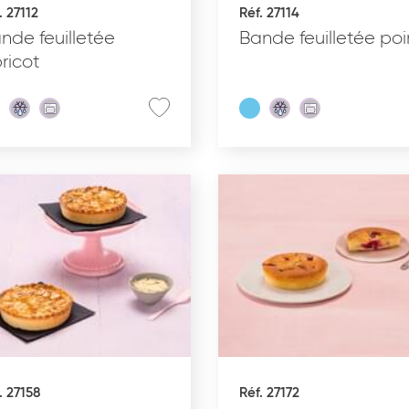
. 27112
Réf. 27114
Glacé
nde feuilletée
Bande feuilletée poi
ricot
. 27158
Réf. 27172