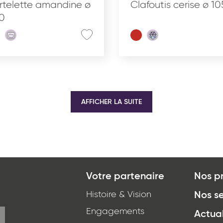
rtelette amandine ø
Clafoutis cerise ø 10
0
AFFICHER LA SUITE
Votre partenaire
Nos p
Histoire & Vision
Nos se
Engagements
Actual
*
J'ai lu et j'accepte
la politique de confidentialité
d