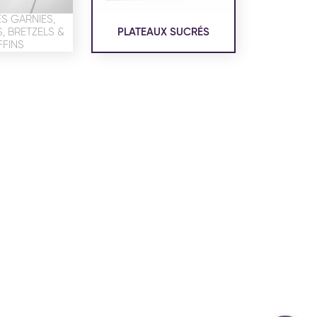
confidentialité
du site www.coupdepates.fr
S GARNIES,
 BRETZELS &
PLATEAUX SUCRÉS
FINS
ou
RAPPELEZ-MOI
CONTACTEZ-NOUS
ON SALÉE
SNACKING