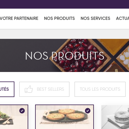
EFF
UR
VOTRE PARTENAIRE
NOS PRODUITS
NOS SERVICES
ACTUA
Coup de Coeur
en vous l'envoyant par e-mail.
Une solutio
Viennoiserie
Produits services
Réce
NOS PRODUITS
ins
Réception sucrée
UTÉS
BEST SELLERS
TOUS LES PRODUITS