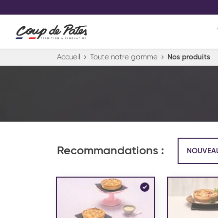
VOS PRODUITS COUP DE COE
0
Conservez votre sélection produit 
Viennoiserie et pâtisserie américaine
Accueil
Toute notre gamme
Nos produits
Pâtisserie desserts glacés
Pa
Recommandations :
NOUVEA