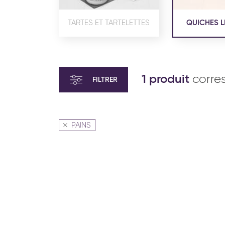
TARTES ET TARTELETTES
QUICHES L
1 produit
corre
FILTRER
PAINS
VIENNOISERIE ET PÂTISSERIE
VIENN
AMÉRICAINE