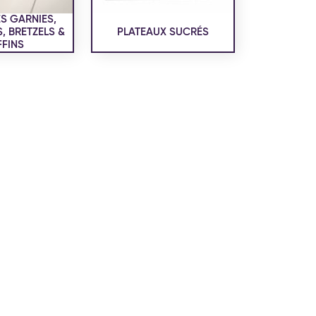
confidentialité
du site www.coupdepates.fr
S GARNIES,
 BRETZELS &
PLATEAUX SUCRÉS
FINS
ou
RAPPELEZ-MOI
CONTACTEZ-NOUS
ON SALÉE
SNACKING