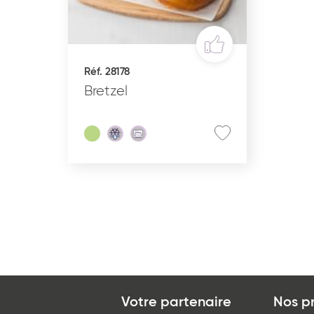
INS
RÉCEPTION SUCRÉE
Réf. 28178
Bretzel
État du produit
C
Cru surgelé
Pré-poussé surgelé
Précuit surgelé
Cuit surgelé
Votre partenaire
Nos p