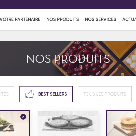
EFF
UR
VOTRE PARTENAIRE
NOS PRODUITS
NOS SERVICES
ACTUA
Coup de Coeur
en vous l'envoyant par e-mail.
Une solutio
Viennoiserie
Produits services
Réce
NOS PRODUITS
ins
Réception sucrée
UTÉS
BEST SELLERS
TOUS LES PRODUITS