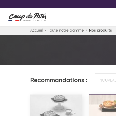
VOS PRODUITS COUP DE COE
0
Conservez votre sélection produit 
Viennoiserie et pâtisserie américaine
Accueil
Toute notre gamme
Nos produits
Pâtisserie desserts glacés
Pa
Recommandations :
NOUVEA