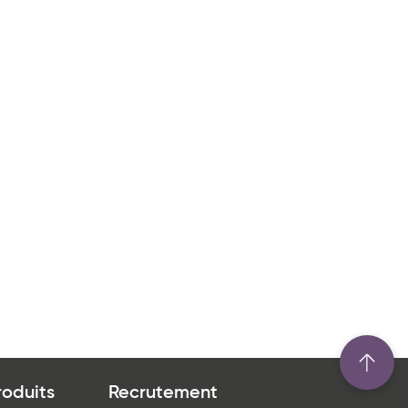
aractéristiques
Produits bio
Pur beurre
Produit à partager
Produit végétarien
roduits
Recrutement