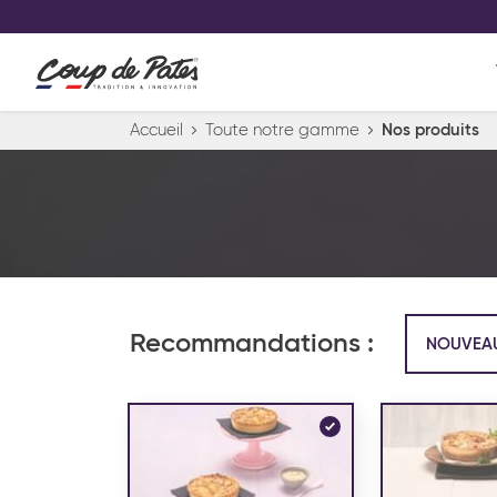
VOS PRODUITS COUP DE COE
0
Conservez votre sélection produit 
Viennoiserie et pâtisserie américaine
Accueil
Toute notre gamme
Nos produits
Pâtisserie desserts glacés
Pa
Recommandations :
NOUVEA