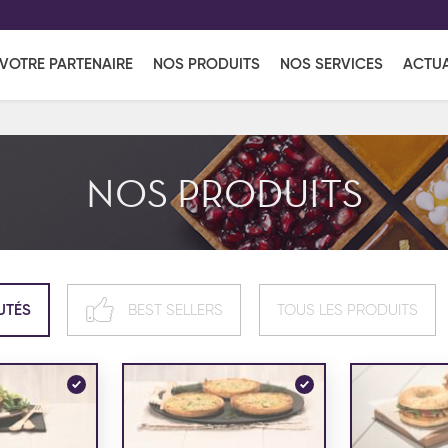
EFF
UR
VOTRE PARTENAIRE
NOS PRODUITS
NOS SERVICES
ACTUA
Coup de Coeur
en vous l'envoyant par e-mail.
Une solutio
Viennoiserie
Produits services
Réce
NOS PRODUITS
ins
Réception sucrée
UTÉS
BEST SELLERS
TOUS LES PRODUITS