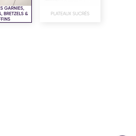
confidentialité
du site www.coupdepates.fr
S GARNIES,
 BRETZELS &
PLATEAUX SUCRÉS
FINS
ou
RAPPELEZ-MOI
CONTACTEZ-NOUS
ON SALÉE
SNACKING