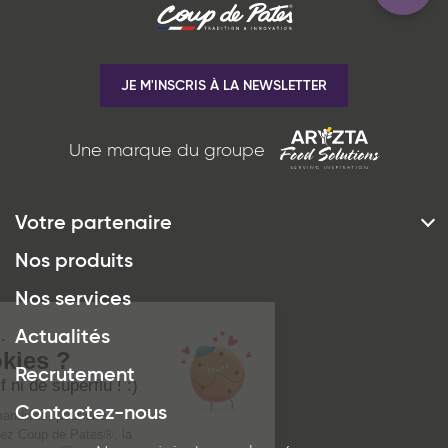
JE M'INSCRIS À LA NEWSLETTER
Une marque du groupe
Votre partenaire
*
J'ai lu et j'accepte
la politique de
Histoire & Vision
Nos produits
confidentialité
du site www.coupdepates.fr
Engagements
Nos services
Démarche qualité
Actualités
ENVOYER PAR E-MAIL
Innovation
Recrutement
OU
Proche de vous
Contactez-nous
ÊTRE RECONTACTÉ
Collaborations