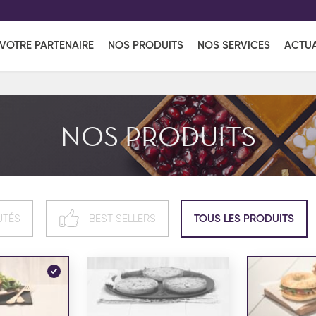
EFF
UR
VOTRE PARTENAIRE
NOS PRODUITS
NOS SERVICES
ACTUA
Coup de Coeur
en vous l'envoyant par e-mail.
Une solutio
Viennoiserie
Produits services
Réce
NOS PRODUITS
ins
Réception sucrée
UTÉS
BEST SELLERS
TOUS LES PRODUITS