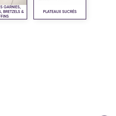
confidentialité
du site www.coupdepates.fr
S GARNIES,
 BRETZELS &
PLATEAUX SUCRÉS
FINS
ou
RAPPELEZ-MOI
CONTACTEZ-NOUS
ON SALÉE
SNACKING