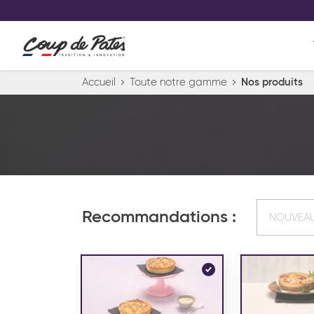
VOS PRODUITS COUP DE COE
0
Conservez votre sélection produit 
Viennoiserie et pâtisserie américaine
Accueil
Toute notre gamme
Nos produits
Pâtisserie desserts glacés
Pa
Recommandations :
NOUVEA