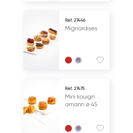
Réf. 27446
Mignardises
Réf. 27475
Mini kouign
amann ø 45