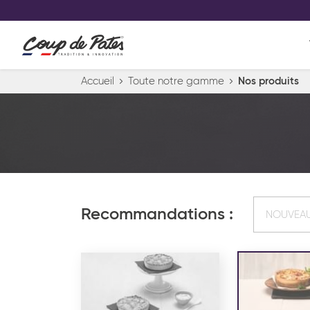
VOS PRODUITS COUP DE COE
0
Conservez votre sélection produit 
Viennoiserie et pâtisserie américaine
Accueil
Toute notre gamme
Nos produits
Pâtisserie desserts glacés
Pa
Recommandations :
NOUVEA