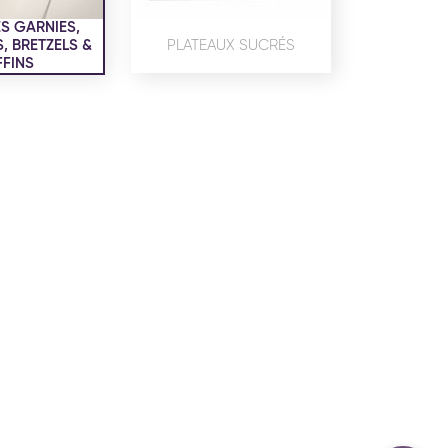
confidentialité
du site www.coupdepates.fr
S GARNIES,
 BRETZELS &
PLATEAUX SUCRÉS
FINS
ou
RAPPELEZ-MOI
CONTACTEZ-NOUS
ON SALÉE
SNACKING