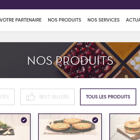
EFF
UR
VOTRE PARTENAIRE
NOS PRODUITS
NOS SERVICES
ACTUA
Coup de Coeur
en vous l'envoyant par e-mail.
Une solutio
Viennoiserie
Produits services
Réce
NOS PRODUITS
ins
Réception sucrée
UTÉS
BEST SELLERS
TOUS LES PRODUITS