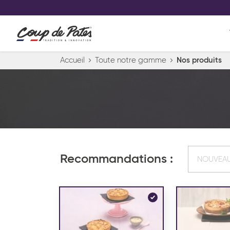
VOS PRODUITS COUP DE COE
0
Conservez votre sélection produit 
Viennoiserie et pâtisserie américaine
Accueil
Toute notre gamme
Nos produits
Pâtisserie desserts glacés
Pa
Recommandations :
NOUVEA