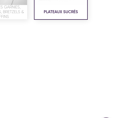
confidentialité
du site www.coupdepates.fr
S GARNIES,
 BRETZELS &
PLATEAUX SUCRÉS
FINS
ou
RAPPELEZ-MOI
CONTACTEZ-NOUS
ON SALÉE
SNACKING