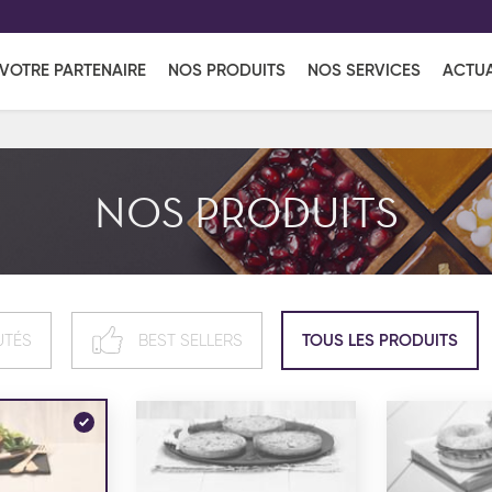
EFF
UR
VOTRE PARTENAIRE
NOS PRODUITS
NOS SERVICES
ACTUA
Coup de Coeur
en vous l'envoyant par e-mail.
Une solutio
Viennoiserie
Produits services
Réce
NOS PRODUITS
ins
Réception sucrée
UTÉS
BEST SELLERS
TOUS LES PRODUITS