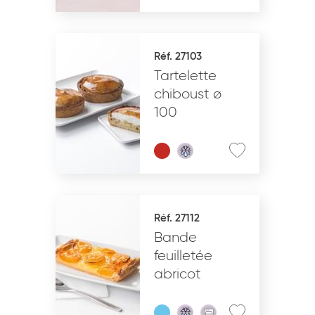
Réf. 27103
Tartelette
chiboust ø
100
Réf. 27112
Bande
feuilletée
abricot