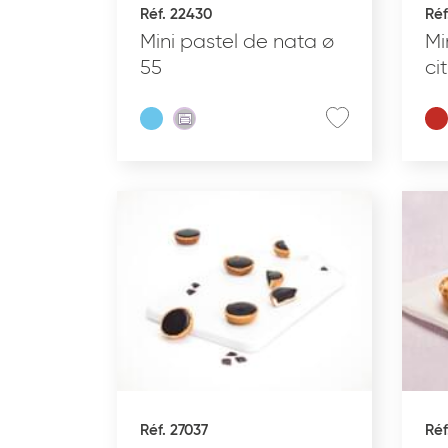
Réf. 22430
Réf
Mini pastel de nata ø
Mi
55
ci
Effacer les critères
Réf. 27037
Réf