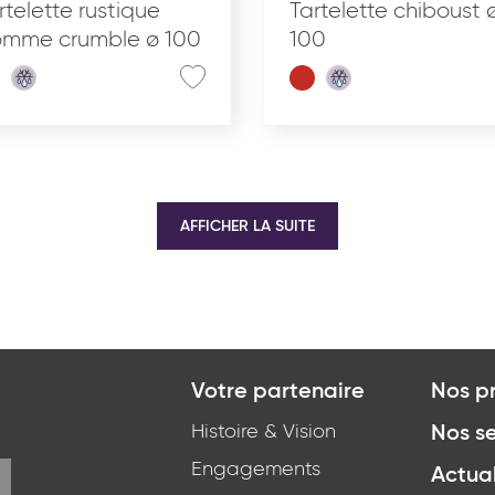
rtelette rustique
Tartelette chiboust 
mme crumble ø 100
100
AFFICHER LA SUITE
Votre partenaire
Nos p
Histoire & Vision
Nos se
Engagements
Actual
*
J'ai lu et j'accepte
la politique de confidentialité
d