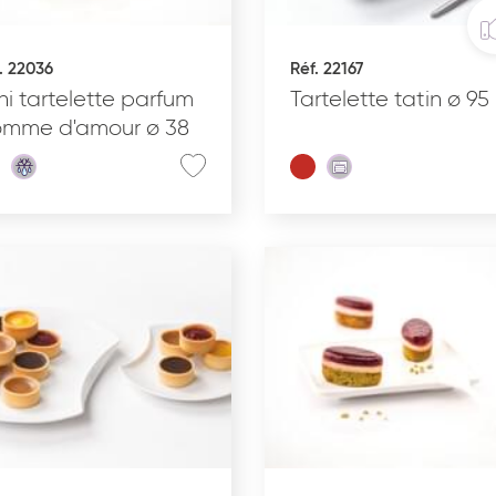
. 22036
Réf. 22167
INS
RÉCEPTION SUCRÉE
ni tartelette parfum
Tartelette tatin ø 95
mme d'amour ø 38
État du produit
C
Cru surgelé
Pré-poussé surgelé
Précuit surgelé
Cuit surgelé