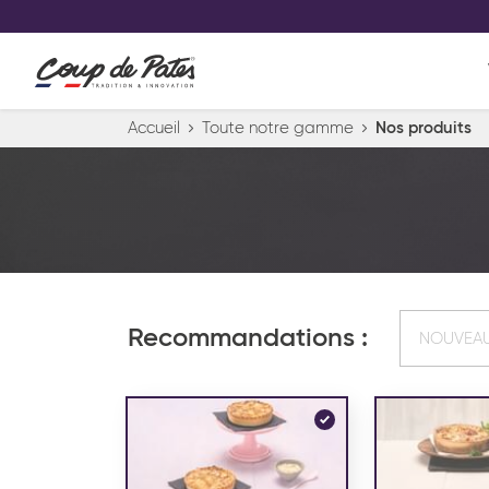
VOS PRODUITS COUP DE COE
0
Conservez votre sélection produit 
Viennoiserie et pâtisserie américaine
Accueil
Toute notre gamme
Nos produits
Pâtisserie desserts glacés
Pa
Recommandations :
NOUVEA