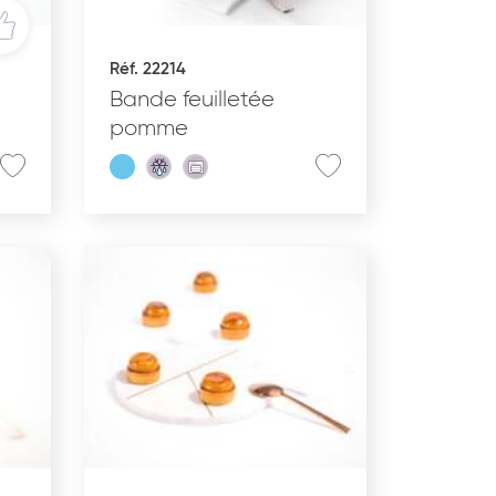
Réf. 22214
Bande feuilletée
pomme
aractéristiques
Produits bio
Pur beurre
Produit à partager
Produit végétarien