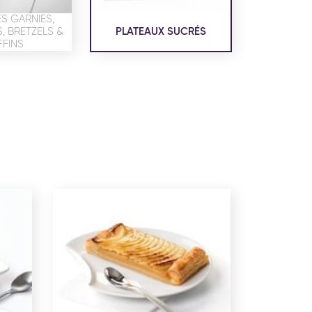
confidentialité
du site www.coupdepates.fr
S GARNIES,
 BRETZELS &
PLATEAUX SUCRÉS
FINS
ou
RAPPELEZ-MOI
CONTACTEZ-NOUS
ON SALÉE
SNACKING