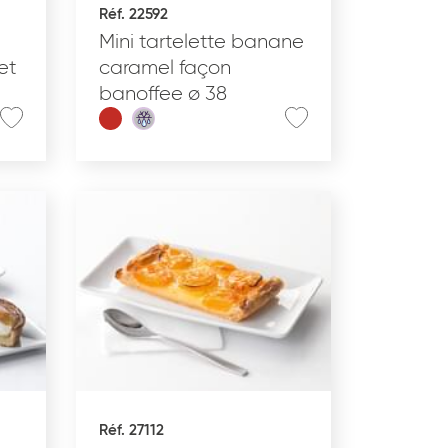
Réf. 22592
Produit nomade
Mini tartelette banane
et
caramel façon
banoffee ø 38
APPLIQUER
Réf. 27112