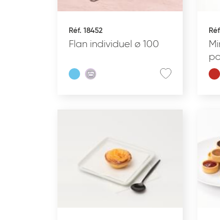
Réf. 18452
Réf
PÂTISSERIE DESSERTS
PA
GLACÉS
Flan individuel ø 100
Mi
po
TYPE DE PRODUIT
GAMME DU PRODUIT
ALLERGÈNES
REMISES EN OEUVRE