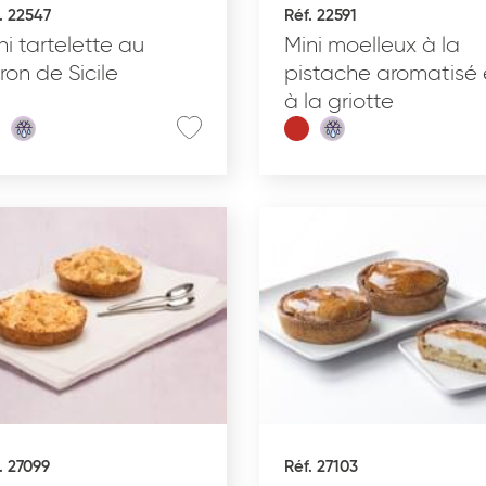
. 22547
Réf. 22591
Glacé
ni tartelette au
Mini moelleux à la
tron de Sicile
pistache aromatisé 
à la griotte
. 27099
Réf. 27103