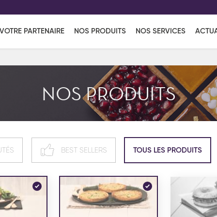
EFF
UR
VOTRE PARTENAIRE
NOS PRODUITS
NOS SERVICES
ACTUA
Coup de Coeur
en vous l'envoyant par e-mail.
Une solutio
Viennoiserie
Produits services
Réce
NOS PRODUITS
ins
Réception sucrée
UTÉS
BEST SELLERS
TOUS LES PRODUITS