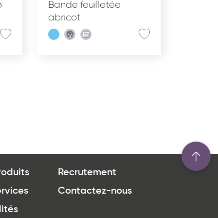
ø
Bande feuilletée
abricot
roduits
Recrutement
rvices
Contactez-nous
ités
u site www.coupdepates.fr