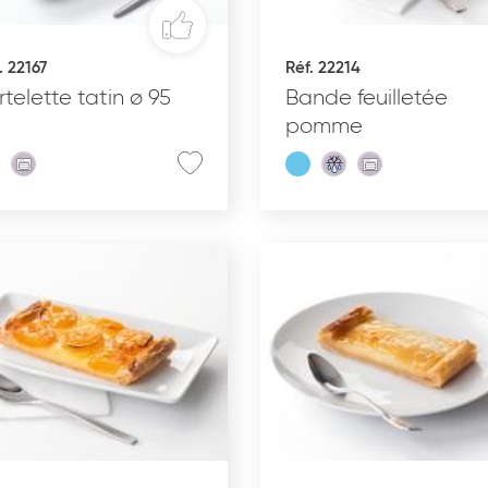
. 22167
Réf. 22214
INS
RÉCEPTION SUCRÉE
rtelette tatin ø 95
Bande feuilletée
pomme
État du produit
C
Cru surgelé
Pré-poussé surgelé
Précuit surgelé
Cuit surgelé