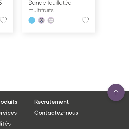
5
Bande feuilletée
multifruits
roduits
Recrutement
rvices
Contactez-nous
ités
u site www.coupdepates.fr