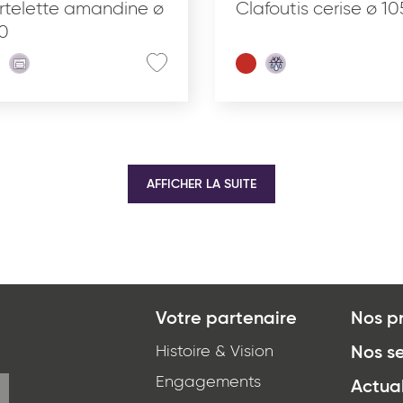
rtelette amandine ø
Clafoutis cerise ø 10
0
AFFICHER LA SUITE
Votre partenaire
Nos p
Histoire & Vision
Nos se
Engagements
Actual
*
J'ai lu et j'accepte
la politique de confidentialité
d