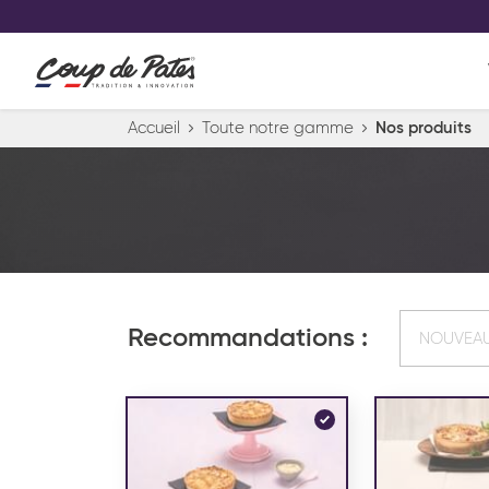
VOS PRODUITS COUP DE COE
0
Conservez votre sélection produit 
Viennoiserie et pâtisserie américaine
Accueil
Toute notre gamme
Nos produits
Pâtisserie desserts glacés
Pa
Recommandations :
NOUVEA