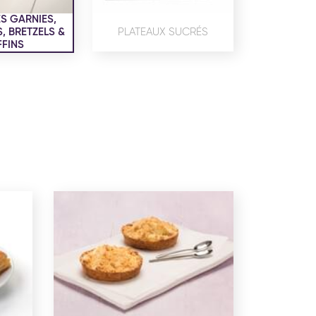
confidentialité
du site www.coupdepates.fr
S GARNIES,
 BRETZELS &
PLATEAUX SUCRÉS
FINS
ou
RAPPELEZ-MOI
CONTACTEZ-NOUS
ON SALÉE
SNACKING