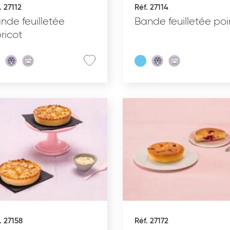
. 27112
Réf. 27114
Glacé
nde feuilletée
Bande feuilletée poi
ricot
. 27158
Réf. 27172