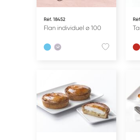
Réf. 18452
Réf
PÂTISSERIE DESSERTS
PA
GLACÉS
Flan individuel ø 100
Ta
TYPE DE PRODUIT
GAMME DU PRODUIT
ALLERGÈNES
REMISES EN OEUVRE