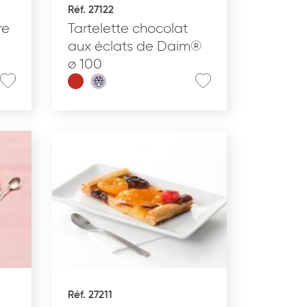
Réf. 27122
Produit nomade
re
Tartelette chocolat
aux éclats de Daim®
ø 100
APPLIQUER
Réf. 27211