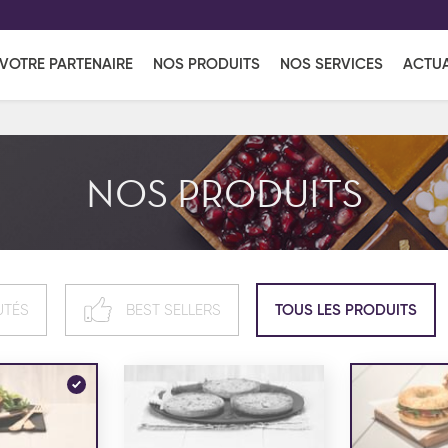
EFF
UR
VOTRE PARTENAIRE
NOS PRODUITS
NOS SERVICES
ACTUA
Coup de Coeur
en vous l'envoyant par e-mail.
Une solutio
Viennoiserie
Produits services
Réce
NOS PRODUITS
ins
Réception sucrée
UTÉS
BEST SELLERS
TOUS LES PRODUITS