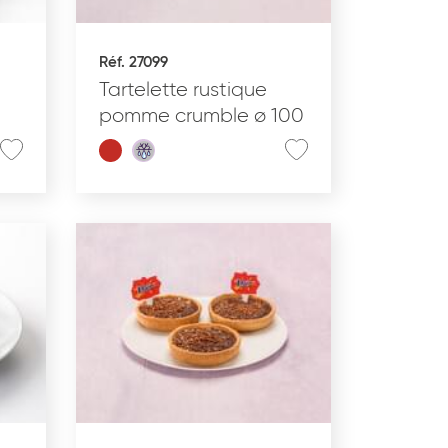
Réf. 27099
Tartelette rustique
pomme crumble ø 100
aractéristiques
Produits bio
Pur beurre
Produit à partager
Produit végétarien