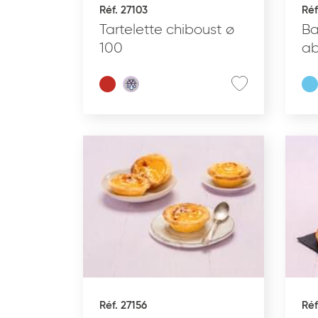
Réf. 27103
Réf
Tartelette chiboust ø
Ba
100
ab
Effacer les critères
Réf. 27156
Réf