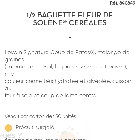
Réf. 840849
*
J'ai lu et j'accepte
la politique de
confidentialité
du site www.coupdepates.fr
1/2 BAGUETTE FLEUR DE
SOLÈNE® CÉRÉALES
RAPPELEZ-MOI
ou
Levain Signature Coup de Pates®, mélange de
CONTACTEZ-NOUS
graines
(lin brun, tournesol, lin jaune, sésame et pavot),
mie
couleur crème très hydratée et alvéolée, cuisson
au
four à sole et coup de lame central.
*
J'ai lu et j'accepte
la politique de
confidentialité
du site www.coupdepates.fr
Vendu par carton de :
50 unités
Précuit surgelé
ENVOYER PAR E-MAIL