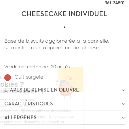
Réf. 34501
*
J'ai lu et j'accepte
la politique de
confidentialité
du site www.coupdepates.fr
CHEESECAKE INDIVIDUEL
RAPPELEZ-MOI
ou
Base de biscuits agglomérée à la cannelle,
surmontée d’un appareil cream cheese.
CONTACTEZ-NOUS
*
J'ai lu et j'accepte
la politique de
confidentialité
du site www.coupdepates.fr
Vendu par carton de :
20 unités
Cuit surgelé
ENVOYER PAR E-MAIL
ÉTAPES DE REMISE EN OEUVRE
OU
ÊTRE RECONTACTÉ
CARACTÉRISTIQUES
Décongélation
-4h
à
0-4°C
* Champs obligatoires
ALLERGÈNES
Poids : 90g
* Champs obligatoires