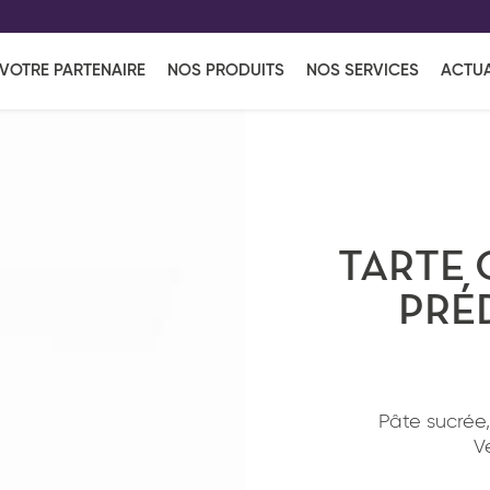
EFF
UR
VOTRE PARTENAIRE
NOS PRODUITS
NOS SERVICES
ACTUA
Coup de Coeur
en vous l'envoyant par e-mail.
Une solutio
Viennoiserie
Produits services
Réce
ins
Réception sucrée
TARTE 
PRÉ
Pâte sucrée
V