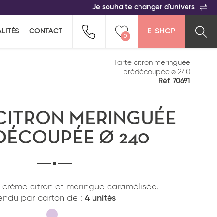
Je souhaite changer d'univers
ACER
TOUTES LES FAMILLES
Indiquez-nous vos coordonnées pour être
LITÉS
CONTACT
E-SHOP
rappelé(e) au plus vite par un commercial :
0
n pour ne rien oublier !
ption salée
Snacking
Vider ma liste
Tarte citron meringuée
prédécoupée ø 240
Réf. 70691
CITRON MERINGUÉE
DÉCOUPÉE Ø 240
Pays*
, crème citron et meringue caramélisée.
endu par carton de :
4 unités
*
J'ai lu et j'accepte
la politique de