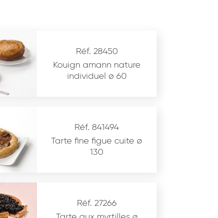
Réf. 28450
Kouign amann nature
individuel ø 60
Réf. 841494
Tarte fine figue cuite ø
130
Réf. 27266
Tarte aux myrtilles ø