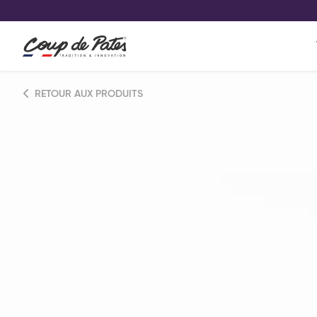
VOS PRODUITS COUP DE COE
0
Conservez votre sélection produit 
Viennoiserie et pâtisserie américaine
RETOUR AUX PRODUITS
Pâtisserie desserts glacés
Pa