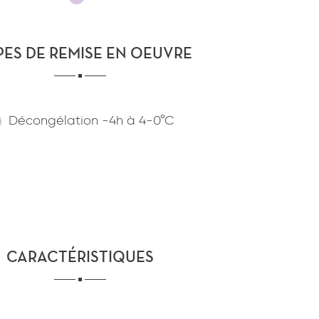
confidentialité
du site www.coupdepates.fr
PES DE REMISE EN OEUVRE
ou
RAPPELEZ-MOI
CONTACTEZ-NOUS
Décongélation
-4h
à
4-0°C
CARACTÉRISTIQUES