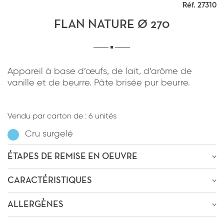
Réf. 27310
*
J'ai lu et j'accepte
la politique de
confidentialité
du site www.coupdepates.fr
FLAN NATURE Ø 270
RAPPELEZ-MOI
ou
Appareil à base d’œufs, de lait, d’arôme de
vanille et de beurre. Pâte brisée pur beurre.
CONTACTEZ-NOUS
*
J'ai lu et j'accepte
la politique de
confidentialité
du site www.coupdepates.fr
Vendu par carton de :
6 unités
Cru surgelé
ENVOYER PAR E-MAIL
ÉTAPES DE REMISE EN OEUVRE
OU
ÊTRE RECONTACTÉ
CARACTÉRISTIQUES
Passage au four
1h30m-1h40m
à
145-155°C
* Champs obligatoires
ALLERGÈNES
Poids : 2200g
* Champs obligatoires