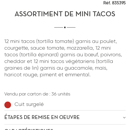
Réf. 835395
*
J'ai lu et j'accepte
la politique de
confidentialité
du site www.coupdepates.fr
ASSORTIMENT DE MINI TACOS
RAPPELEZ-MOI
ou
12 mini tacos (tortilla tomate) garnis au poulet,
courgette, sauce tomate, mozzarella, 12 mini
CONTACTEZ-NOUS
tacos (tortilla épinard) garnis au bœuf, poivrons,
cheddar et 12 mini tacos végétariens (tortilla
graines de lin) garnis au guacamole, maïs,
haricot rouge, piment et emmental.
*
J'ai lu et j'accepte
la politique de
confidentialité
du site www.coupdepates.fr
Vendu par carton de :
36 unités
Cuit surgelé
ENVOYER PAR E-MAIL
ÉTAPES DE REMISE EN OEUVRE
OU
ÊTRE RECONTACTÉ