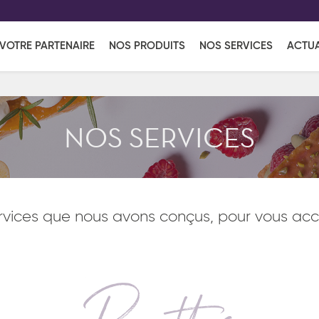
EFF
UR
VOTRE PARTENAIRE
NOS PRODUITS
NOS SERVICES
ACTUA
Coup de Coeur
en vous l'envoyant par e-mail.
Une solutio
Viennoiserie
Produits services
Réce
NOS SERVICES
ins
Réception sucrée
rvices que nous avons conçus, pour vous ac