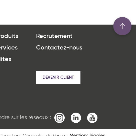
roduits
Recrutement
rvices
Contactez-nous
ités
u site www.coupdepates.fr
DEVENIR CLIENT
* Champs obligatoires
This site is protected by reCAPTCHA and the Google
Privacy Policy
ndre sur les réseaux :
and
Terms of Service
apply.
Renseignez votre département pour trouver votre
Conditions Générales de Vente
Mentions légales