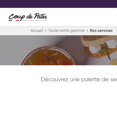
VOS PRODUITS COUP DE COE
0
Conservez votre sélection produit 
Viennoiserie et pâtisserie américaine
Accueil
Toute notre gamme
Nos services
Pâtisserie desserts glacés
Pa
Découvrez une palette de se