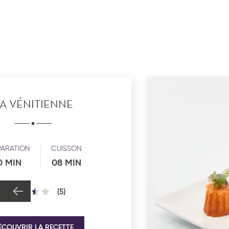
A VÉNITIENNE
PARATION
CUISSON
0 MIN
08 MIN
(5)
ÉCOUVRIR LA RECETTE