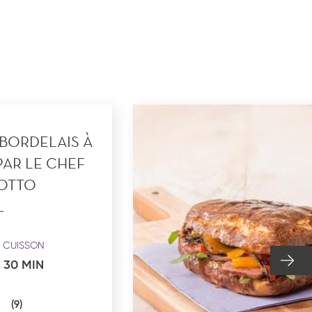
confidentialité
du site www.coupdepates.fr
ou
RAPPELEZ-MOI
CONTACTEZ-NOUS
 BORDELAIS À
AR LE CHEF
 OTTO
CUISSON
30 MIN
(9)