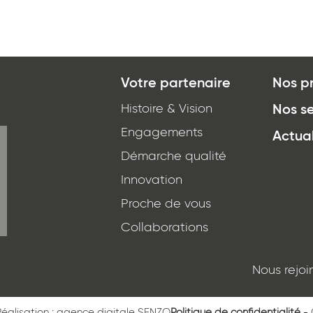
Votre partenaire
Nos p
Histoire & Vision
Nos se
Engagements
Actual
*
J'ai lu et j'accepte
la politique de confidentialité
d
Démarche qualité
Innovation
OU
ENVOYER PAR E-MAIL
ÊTRE RECONTACTÉ
Proche de vous
Collaborations
Nous rejoi
Privacy Policy
and
Terms of Service
apply.
Réalisation : agence digitale SENZO
Politique de confidentialité