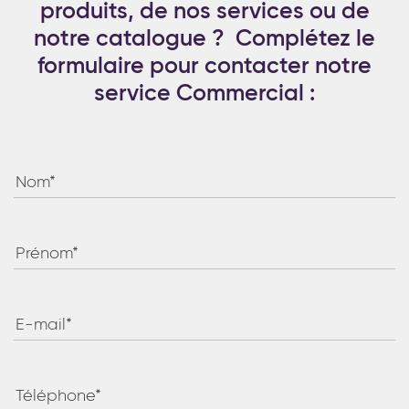
produits, de nos services ou de
*
J'ai lu et j'accepte
la politique de
notre catalogue ? Complétez le
confidentialité
du site www.coupdepates.fr
formulaire pour contacter notre
service Commercial :
RAPPELEZ-MOI
ou
CONTACTEZ-NOUS