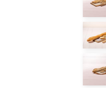
*
J'ai lu et j'accepte
la politique de confidentialité
d
OU
ENVOYER PAR E-MAIL
ÊTRE RECONTACTÉ
Privacy Policy
and
Terms of Service
apply.
Une quest