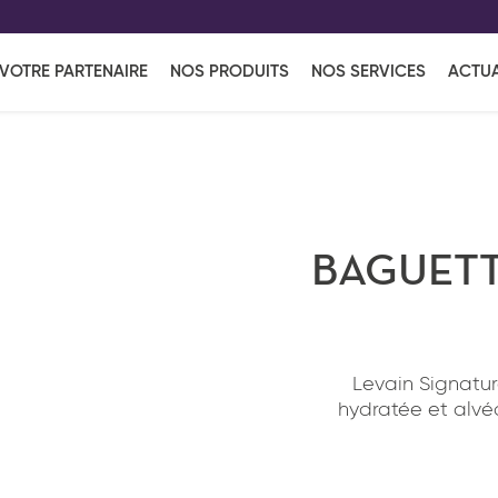
EFF
UR
VOTRE PARTENAIRE
NOS PRODUITS
NOS SERVICES
ACTUA
Coup de Coeur
en vous l'envoyant par e-mail.
Une solutio
Viennoiserie
Produits services
Réce
ins
Réception sucrée
BAGUETT
Levain Signatu
hydratée et alvéo