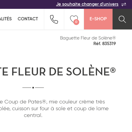
Je souhaite changer d'univers
ACER
TOUTES LES FAMILLES
Indiquez-nous vos coordonnées pour être
LITÉS
CONTACT
E-SHOP
rappelé(e) au plus vite par un commercial :
0
n pour ne rien oublier !
ption salée
Snacking
Vider ma liste
Baguette Fleur de Solène®
Réf. 835319
E FLEUR DE SOLÈNE®
re Coup de Pates®, mie couleur crème très
lée, cuisson sur four à sole et coup de lame
Pays*
central.
*
J'ai lu et j'accepte
la politique de