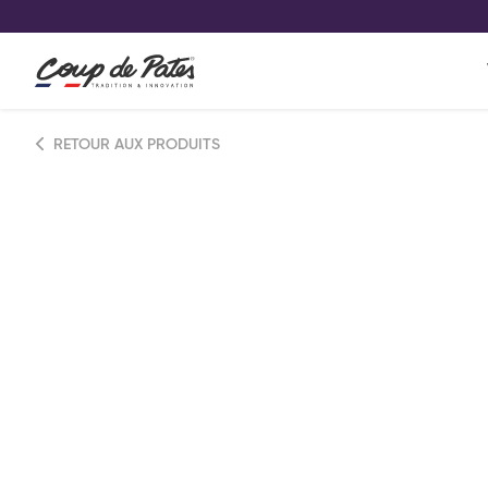
VOS PRODUITS COUP DE COE
0
Conservez votre sélection produit 
Viennoiserie et pâtisserie américaine
RETOUR AUX PRODUITS
Pâtisserie desserts glacés
Pa