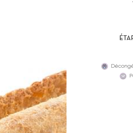
ÉTA
Décongé
P