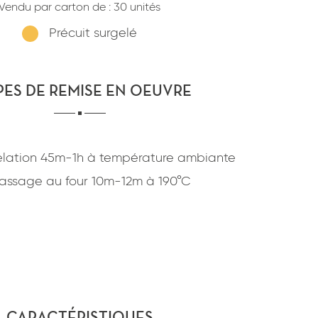
Vendu par carton de :
30 unités
confidentialité
du site www.coupdepates.fr
Précuit surgelé
ou
RAPPELEZ-MOI
CONTACTEZ-NOUS
PES DE REMISE EN OEUVRE
lation
45m-1h
à
température ambiante
assage au four
10m-12m
à
190°C