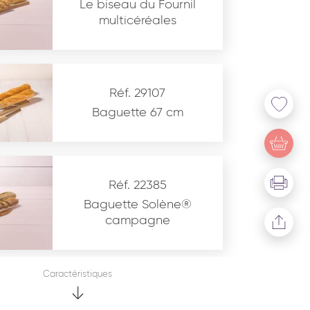
Le biseau du Fournil
multicéréales
Réf. 29107
Baguette 67 cm
u site www.coupdepates.fr
Réf. 22385
Baguette Solène®
campagne
* Champs obligatoires
This site is protected by reCAPTCHA and the Google
Privacy Policy
and
Terms of Service
apply.
Caractéristiques
Renseignez votre département pour trouver votre
ion sur ce produit ?
Contactez-nous
commercial en région