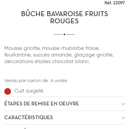
Réf. 22097
*
J'ai lu et j'accepte
la politique de
confidentialité
du site www.coupdepates.fr
BÛCHE BAVAROISE FRUITS
ROUGES
RAPPELEZ-MOI
ou
Mousse griotte, mousse rhubarbe fraise,
CONTACTEZ-NOUS
feuillantine, succès amande, glaçage griotte,
décorations étoiles chocolat blanc.
*
J'ai lu et j'accepte
la politique de
confidentialité
du site www.coupdepates.fr
Vendu par carton de :
6 unités
Cuit surgelé
ENVOYER PAR E-MAIL
ÉTAPES DE REMISE EN OEUVRE
OU
ÊTRE RECONTACTÉ
CARACTÉRISTIQUES
Décongélation
-4h
à
4-0°C
* Champs obligatoires