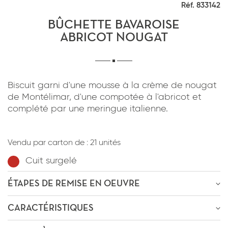
Réf. 833142
*
J'ai lu et j'accepte
la politique de
confidentialité
du site www.coupdepates.fr
BÛCHETTE BAVAROISE
ABRICOT NOUGAT
RAPPELEZ-MOI
ou
Biscuit garni d'une mousse à la crème de nougat
CONTACTEZ-NOUS
de Montélimar, d'une compotée à l'abricot et
complété par une meringue italienne.
*
J'ai lu et j'accepte
la politique de
confidentialité
du site www.coupdepates.fr
Vendu par carton de :
21 unités
Cuit surgelé
ENVOYER PAR E-MAIL
ÉTAPES DE REMISE EN OEUVRE
OU
ÊTRE RECONTACTÉ
CARACTÉRISTIQUES
Décongélation
2h-3h
à
4-0°C
* Champs obligatoires