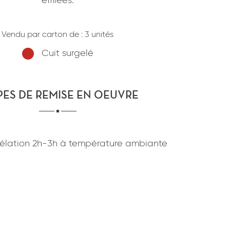
effilées.
confidentialité
du site www.coupdepates.fr
Vendu par carton de :
3 unités
ou
RAPPELEZ-MOI
CONTACTEZ-NOUS
Cuit surgelé
PES DE REMISE EN OEUVRE
élation
2h-3h
à
température ambiante