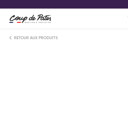
VOS PRODUITS COUP DE COE
0
Conservez votre sélection produit 
Viennoiserie et pâtisserie américaine
RETOUR AUX PRODUITS
Pâtisserie desserts glacés
Pa