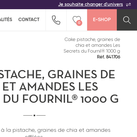
Je souhaite changer d'univers
ACER
TOUTES LES FAMILLES
Indiquez-nous vos coordonnées pour être
LITÉS
CONTACT
E-SHOP
rappelé(e) au plus vite par un commercial :
0
n pour ne rien oublier !
ption salée
Snacking
Vider ma liste
Cake pistache, graines de
chia et amandes Les
Secrets du Fournil® 1000 g
Réf. 841706
STACHE, GRAINES DE
 ET AMANDES LES
 DU FOURNIL® 1000 G
Pays*
 à la pistache, graines de chia et amandes
*
J'ai lu et j'accepte
la politique de