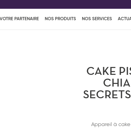
EFF
UR
VOTRE PARTENAIRE
NOS PRODUITS
NOS SERVICES
ACTUA
Coup de Coeur
en vous l'envoyant par e-mail.
Une solutio
Viennoiserie
Produits services
Réce
ins
Réception sucrée
CAKE PI
CHIA
SECRETS
Appareil à cake