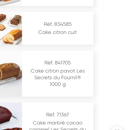
Réf. 834585
Cake citron cuit
Réf. 841705
Cake citron pavot Les
Secrets du Fournil®
1000 g
Réf. 71367
Cake marbré cacao
caramel Les Secrets du