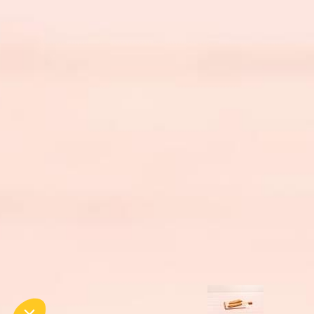
* Champs obligatoires
This site is protected by reCAPTCHA and the Google