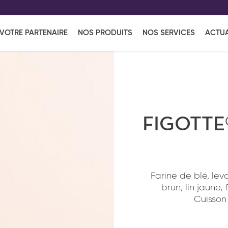
EFF
UR
VOTRE PARTENAIRE
NOS PRODUITS
NOS SERVICES
ACTUA
Coup de Coeur
en vous l'envoyant par e-mail.
Une solutio
Viennoiserie
Produits services
Réce
ins
Réception sucrée
FIGOTTE
Farine de blé, lev
brun, lin jaune,
Cuisson 