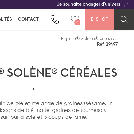
Je souhaite changer d'univers
ACER
TOUTES LES FAMILLES
Indiquez-nous vos coordonnées pour être
LITÉS
CONTACT
E-SHOP
rappelé(e) au plus vite par un commercial :
0
n pour ne rien oublier !
ption salée
Snacking
Vider ma liste
Figotte® Solène® céréales
Réf. 29497
® SOLÈNE® CÉRÉALES
ain de blé et mélange de graines (sésame, lin
 flocons de blé malté, graines de tournesol).
Pays*
sur four à sole et 3 coups de lame.
*
J'ai lu et j'accepte
la politique de