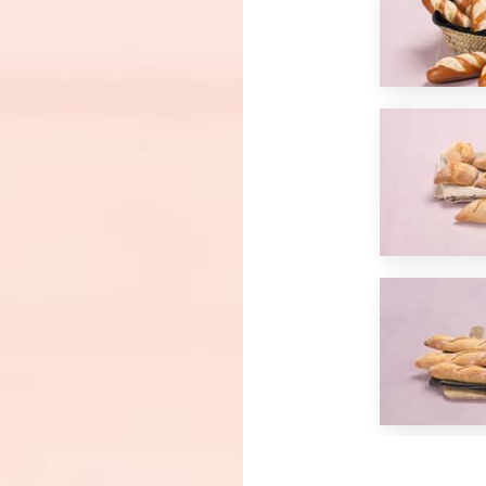
*
J'ai lu et j'accepte
la politique de confidentialité
d
OU
ENVOYER PAR E-MAIL
ÊTRE RECONTACTÉ
Privacy Policy
and
Terms of Service
apply.