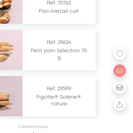
Réf. 70762
Pain bretzel cuit
Réf. 29624
Petit pain Sélection 70
g
u site www.coupdepates.fr
Réf. 29599
Figotte® Solène®
nature
* Champs obligatoires
This site is protected by reCAPTCHA and the Google
Privacy Policy
and
Terms of Service
apply.
Caractéristiques
Renseignez votre département pour trouver votre