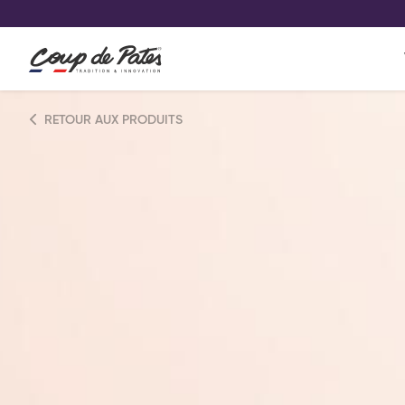
VOS PRODUITS COUP DE COE
0
Conservez votre sélection produit 
Viennoiserie et pâtisserie américaine
RETOUR AUX PRODUITS
Pâtisserie desserts glacés
Pa