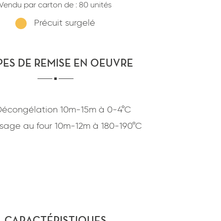
Vendu par carton de :
80 unités
confidentialité
du site www.coupdepates.fr
Précuit surgelé
ou
RAPPELEZ-MOI
CONTACTEZ-NOUS
PES DE REMISE EN OEUVRE
Décongélation
10m-15m
à
0-4°C
sage au four
10m-12m
à
180-190°C