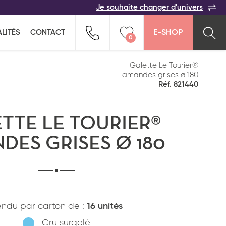
Je souhaite changer d'univers
ACER
TOUTES LES FAMILLES
Indiquez-nous vos coordonnées pour être
LITÉS
CONTACT
E-SHOP
rappelé(e) au plus vite par un commercial :
0
n pour ne rien oublier !
ption salée
Snacking
Vider ma liste
Galette Le Tourier®
amandes grises ø 180
Réf. 821440
TTE LE TOURIER®
DES GRISES Ø 180
Pays*
ndu par carton de :
16 unités
Cru surgelé
*
J'ai lu et j'accepte
la politique de