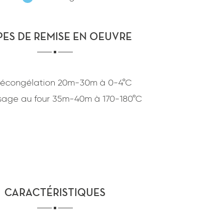
confidentialité
du site www.coupdepates.fr
PES DE REMISE EN OEUVRE
ou
RAPPELEZ-MOI
CONTACTEZ-NOUS
écongélation
20m-30m
à
0-4°C
sage au four
35m-40m
à
170-180°C
CARACTÉRISTIQUES