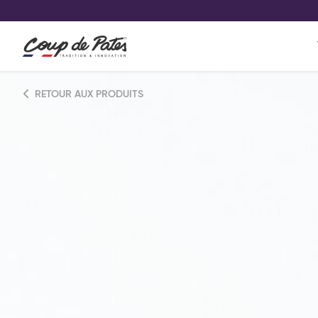
VOS PRODUITS COUP DE COE
0
Conservez votre sélection produit 
Viennoiserie et pâtisserie américaine
RETOUR AUX PRODUITS
Pâtisserie desserts glacés
Pa