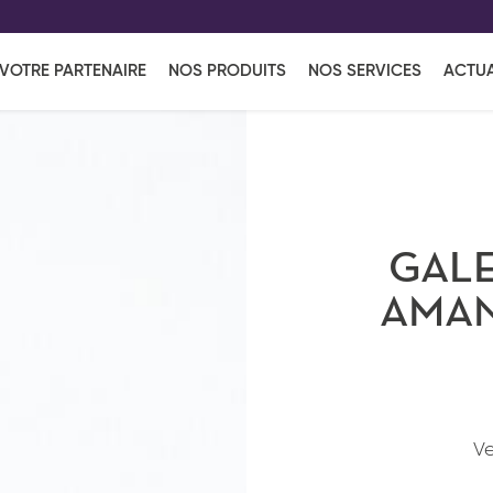
EFF
UR
VOTRE PARTENAIRE
NOS PRODUITS
NOS SERVICES
ACTUA
Coup de Coeur
en vous l'envoyant par e-mail.
Une solutio
Viennoiserie
Produits services
Réce
ins
Réception sucrée
GALE
AMAN
Ve