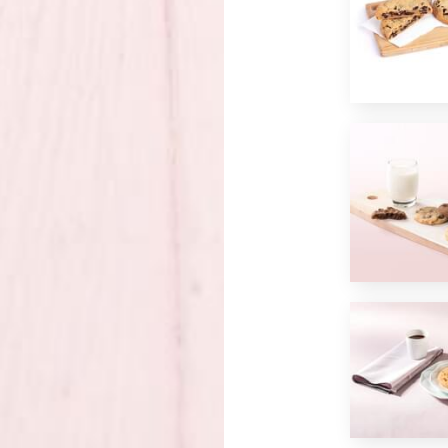
*
J'ai lu et j'accepte
la politique de confidentialité
d
OU
ENVOYER PAR E-MAIL
ÊTRE RECONTACTÉ