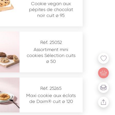
Cookie vegan aux
pépites de chocolat
noir cuit ø 95
Réf. 25052
Assortiment mini
cookies Sélection cuits
ø 50
u site www.coupdepates.fr
Réf. 25265
Maxi cookie aux éclats
de Daim® cuit ø 120
* Champs obligatoires
This site is protected by reCAPTCHA and the Google
Privacy Policy