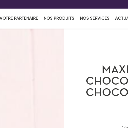
EFF
UR
VOTRE PARTENAIRE
NOS PRODUITS
NOS SERVICES
ACTUA
Coup de Coeur
en vous l'envoyant par e-mail.
Une solutio
Viennoiserie
Produits services
Réce
ins
Réception sucrée
MAXI
CHOCOL
CHOCOL