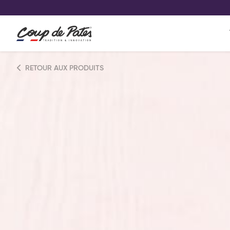
VOS PRODUITS COUP DE COE
0
Conservez votre sélection produit 
Viennoiserie et pâtisserie américaine
RETOUR AUX PRODUITS
Pâtisserie desserts glacés
Pa