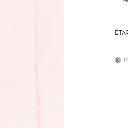
Ve
ÉTA
D