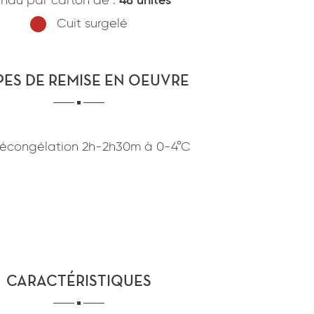
ndu par carton de :
48 unités
confidentialité
du site www.coupdepates.fr
Cuit surgelé
ou
RAPPELEZ-MOI
CONTACTEZ-NOUS
PES DE REMISE EN OEUVRE
écongélation
2h-2h30m
à
0-4°C
CARACTÉRISTIQUES