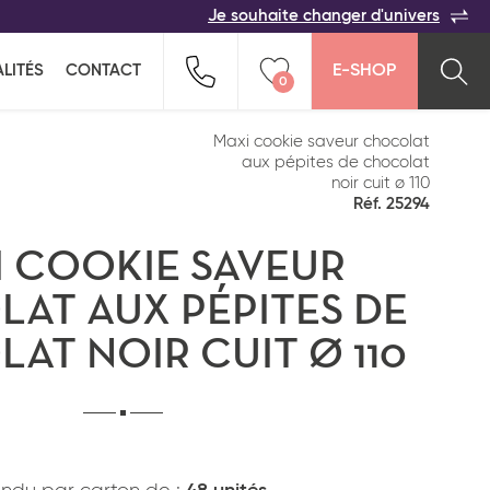
Je souhaite changer d'univers
ACER
TOUTES LES FAMILLES
Indiquez-nous vos coordonnées pour être
LITÉS
CONTACT
E-SHOP
rappelé(e) au plus vite par un commercial :
0
n pour ne rien oublier !
ption salée
Snacking
Vider ma liste
Maxi cookie saveur chocolat
aux pépites de chocolat
noir cuit ø 110
Réf. 25294
 COOKIE SAVEUR
AT AUX PÉPITES DE
AT NOIR CUIT Ø 110
Pays*
*
J'ai lu et j'accepte
la politique de