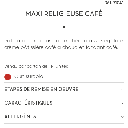
Réf. 71041
*
J'ai lu et j'accepte
la politique de
confidentialité
du site www.coupdepates.fr
MAXI RELIGIEUSE CAFÉ
RAPPELEZ-MOI
ou
Pâte à choux à base de matière grasse végétale,
crème pâtissière café à chaud et fondant café.
CONTACTEZ-NOUS
*
J'ai lu et j'accepte
la politique de
confidentialité
du site www.coupdepates.fr
Vendu par carton de :
14 unités
Cuit surgelé
ENVOYER PAR E-MAIL
ÉTAPES DE REMISE EN OEUVRE
OU
ÊTRE RECONTACTÉ
CARACTÉRISTIQUES
Décongélation
-6h
à
0-4°C
* Champs obligatoires
ALLERGÈNES
Poids : 130g
* Champs obligatoires