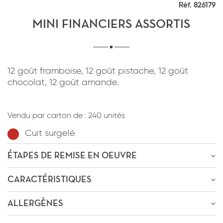
Réf. 826179
*
J'ai lu et j'accepte
la politique de
confidentialité
du site www.coupdepates.fr
MINI FINANCIERS ASSORTIS
RAPPELEZ-MOI
ou
12 goût framboise, 12 goût pistache, 12 goût
chocolat, 12 goût amande.
CONTACTEZ-NOUS
*
J'ai lu et j'accepte
la politique de
confidentialité
du site www.coupdepates.fr
Vendu par carton de :
240 unités
Cuit surgelé
ENVOYER PAR E-MAIL
ÉTAPES DE REMISE EN OEUVRE
OU
ÊTRE RECONTACTÉ
CARACTÉRISTIQUES
Décongélation
-1h
à
0-4°C
* Champs obligatoires
ALLERGÈNES
Poids : +/- 6g
* Champs obligatoires