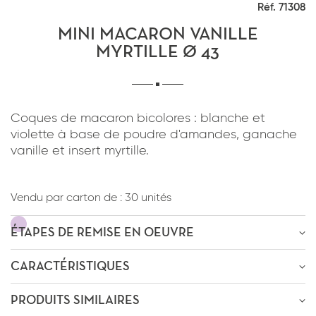
Réf. 71308
*
J'ai lu et j'accepte
la politique de
confidentialité
du site www.coupdepates.fr
MINI MACARON VANILLE
MYRTILLE Ø 43
RAPPELEZ-MOI
ou
*
J'ai lu et j'accepte
la politique de
Coques de macaron bicolores : blanche et
CONTACTEZ-NOUS
confidentialité
du site www.coupdepates.fr
violette à base de poudre d'amandes, ganache
vanille et insert myrtille.
ENVOYER PAR E-MAIL
Vendu par carton de :
30 unités
OU
ÊTRE RECONTACTÉ
ÉTAPES DE REMISE EN OEUVRE
* Champs obligatoires
CARACTÉRISTIQUES
Décongélation
-4h
à
4-0°C
* Champs obligatoires
PRODUITS SIMILAIRES
This site is protected by reCAPTCHA and the Google
Privacy
Poids : 18g
This site is protected by reCAPTCHA and the Google
Privacy Policy